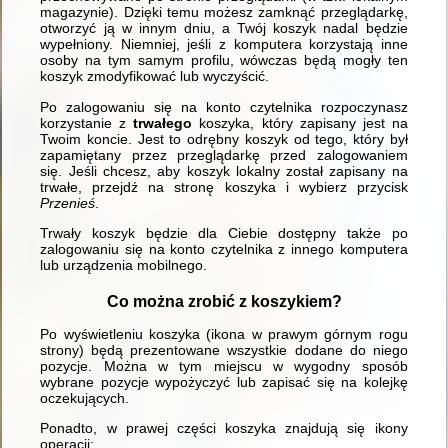
magazynie). Dzięki temu możesz zamknąć przeglądarkę,
otworzyć ją w innym dniu, a Twój koszyk nadal będzie
wypełniony. Niemniej, jeśli z komputera korzystają inne
osoby na tym samym profilu, wówczas będą mogły ten
koszyk zmodyfikować lub wyczyścić.
Po zalogowaniu się na konto czytelnika rozpoczynasz
korzystanie z
trwałego
koszyka, który zapisany jest na
Twoim koncie. Jest to odrębny koszyk od tego, który był
zapamiętany przez przeglądarkę przed zalogowaniem
się. Jeśli chcesz, aby koszyk lokalny został zapisany na
trwałe, przejdź na stronę koszyka i wybierz przycisk
Przenieś
.
Trwały koszyk będzie dla Ciebie dostępny także po
zalogowaniu się na konto czytelnika z innego komputera
lub urządzenia mobilnego.
Co można zrobić z koszykiem?
Po wyświetleniu koszyka (ikona w prawym górnym rogu
strony) będą prezentowane wszystkie dodane do niego
pozycje. Można w tym miejscu w wygodny sposób
wybrane pozycje wypożyczyć lub zapisać się na kolejkę
oczekujących.
Ponadto, w prawej części koszyka znajdują się ikony
operacji: