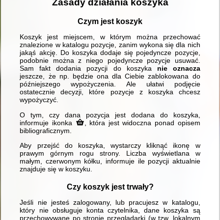
Zasady działania koszyka
Czym jest koszyk
Koszyk jest miejscem, w którym można przechować
znalezione w katalogu pozycje, zanim wykona się dla nich
jakąś akcję. Do koszyka dodaje się pojedyncze pozycje,
podobnie można z niego pojedyncze pozycje usuwać.
Sam fakt dodania pozycji do koszyka
nie oznacza
jeszcze, że np. będzie ona dla Ciebie zablokowana do
późniejszego wypożyczenia. Ale ułatwi podjęcie
ostatecznie decyzji, które pozycje z koszyka chcesz
wypożyczyć.
O tym, czy dana pozycja jest dodana do koszyka,
informuje ikonka
, która jest widoczna ponad opisem
bibliograficznym.
Aby przejść do koszyka, wystarczy kliknąć ikonę w
prawym górnym rogu strony. Liczba wyświetlana w
małym, czerwonym kółku, informuje ile pozycji aktualnie
znajduje się w koszyku.
Czy koszyk jest trwały?
Jeśli nie jesteś zalogowany, lub pracujesz w katalogu,
który nie obsługuje konta czytelnika, dane koszyka są
przechowywane po stronie przeglądarki (w tzw. lokalnym