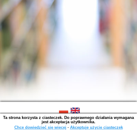
Ta strona korzysta z ciasteczek. Do poprawnego działania wymagana
SOWA OPAC v. 6.11.10 (2026-07-24)
jest akceptacja użytkownika.
Wygenerowano w 0,0029 s.
Chcę dowiedzieć się więcej
∙
Akceptuję użycie ciasteczek