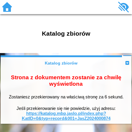
Katalog zbiorów
Katalog zbiorów
Strona z dokumentem zostanie za chwilę
wyświetlona
Zostaniesz przekierowany na właściwą stronę za
6
sekund.
Jeśli przekierowanie się nie powiedzie, użyj adresu:
https://katalog.mbp.jaslo.pl/index.php?
KatID=0&typ=record&001=JasZ2024000874