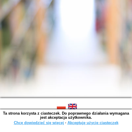
Ta strona korzysta z ciasteczek. Do poprawnego działania wymagana
SOWA OPAC v. 6.11.10 (2026-07-24)
jest akceptacja użytkownika.
Wygenerowano w 0,0046 s.
Chcę dowiedzieć się więcej
∙
Akceptuję użycie ciasteczek