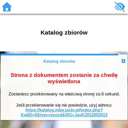
Katalog zbiorów
Katalog zbiorów
Strona z dokumentem zostanie za chwilę
wyświetlona
Zostaniesz przekierowany na właściwą stronę za
6
sekund.
Jeśli przekierowanie się nie powiedzie, użyj adresu:
https://katalog.mbp.jaslo.pl/index.php?
KatID=0&typ=record&001=JasK2012002013