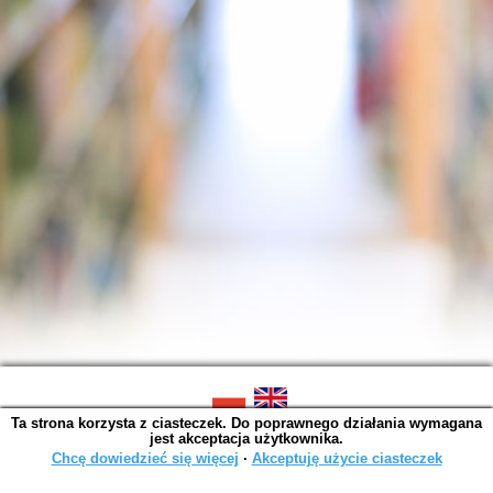
Ta strona korzysta z ciasteczek. Do poprawnego działania wymagana
SOWA OPAC v. 6.11.10 (2026-07-24)
jest akceptacja użytkownika.
Wygenerowano w 0,0049 s.
Chcę dowiedzieć się więcej
∙
Akceptuję użycie ciasteczek