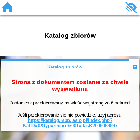
Katalog zbiorów
Katalog zbiorów
Strona z dokumentem zostanie za chwilę
wyświetlona
Zostaniesz przekierowany na właściwą stronę za
6
sekund.
Jeśli przekierowanie się nie powiedzie, użyj adresu:
https://katalog.mbp.jaslo.pl/index.php?
KatID=0&typ=record&001=JasK2006068897