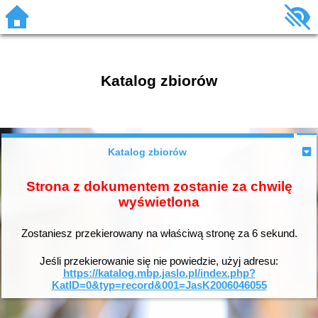
Katalog zbiorów
Katalog zbiorów
Strona z dokumentem zostanie za chwilę
wyświetlona
Zostaniesz przekierowany na właściwą stronę za
6
sekund.
Jeśli przekierowanie się nie powiedzie, użyj adresu:
https://katalog.mbp.jaslo.pl/index.php?
KatID=0&typ=record&001=JasK2006046055