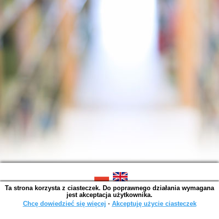
Ta strona korzysta z ciasteczek. Do poprawnego działania wymagana
SOWA OPAC v. 6.11.10 (2026-07-24)
jest akceptacja użytkownika.
Wygenerowano w 0,0049 s.
Chcę dowiedzieć się więcej
∙
Akceptuję użycie ciasteczek