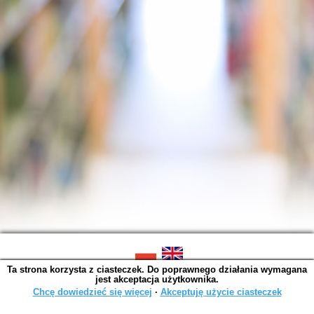
Ta strona korzysta z ciasteczek. Do poprawnego działania wymagana
SOWA OPAC v. 6.11.10 (2026-07-24)
jest akceptacja użytkownika.
Wygenerowano w 0,0050 s.
Chcę dowiedzieć się więcej
∙
Akceptuję użycie ciasteczek