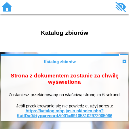
Katalog zbiorów
Katalog zbiorów
Strona z dokumentem zostanie za chwilę
wyświetlona
Zostaniesz przekierowany na właściwą stronę za
6
sekund.
Jeśli przekierowanie się nie powiedzie, użyj adresu:
https://katalog.mbp.jaslo.pl/index.php?
KatID=0&typ=record&001=991053102972005066