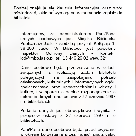
Poniżej znajduje się klauzula informacyjna oraz wzór
oświadczeń, jakie są wymagane w momencie zapisie do
biblioteki.
Informujemy, że administratorem Pani/Pana
danych osobowych jest Miejska Biblioteka
Publicznaw Jaśle z siedzibą przy ul. Kołłątaja 1,
38-200 Jasło. W Bibliotece jest powołany
Inspektor Ochrony Danych - kontakt:
iod@mbp.jaslo.pl, tel. 13 446 26 02 wew. 32*.
Dane osobowe będą przetwarzanie w celach
związanych z realizacją zadań biblioteki
polegających na zaspokajaniu potrzeb
oświatowych, kulturalnych i informacyjnych ogółu
społeczeństwa oraz upowszechnianiu wiedzy i
kultury, i w oparciu o ogólne rozporządzenie o
ochronie danych oraz ustawę z 27 czerwca 1997
r. o bibliotekach.
Podanie danych jest obowiązkowe i wynika z
przepisów ustawy z 27 czerwca 1997 r. o
bibliotekach.
Pani/Pana dane osobowe będą przechowywane
w okresie korzystania przez Panią/Pana z usług