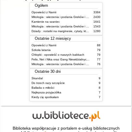
Ogółem
Opowieści z Narnii
3384
Mitologia : wierzenia i podania Greków i Rzymian
2430
Kamienie na szaniec
1641
Mitologia : wierzenia i podania Greków i Rzymian
1543
Dziady : notatki na marginesie, cytaty, które warto znać, streszczenie
1280
Ostatnie 12 miesięcy
Opowieści z Narnii
88
Szkoła latania
79
Chłopki : opowieść o naszych babkach
79
Felix, Net i Nika oraz Gang Niewidzialnych Ludzi
77
Mitologia : wierzenia i podania Greków i Rzymian
76
Ostatnie 30 dni
Skandal
9
Do trzech razy szczęście
9
Ballada o miłości
8
Najlepsza przyjaciółka
7
Kiedy cię spotkałam
7
Biblioteka współpracuje z portalem e-usług bibliotecznych