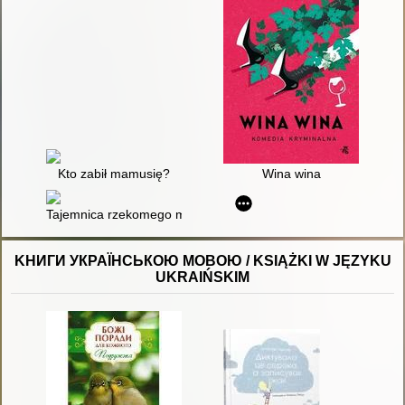
Kto zabił mamusię?
Wina wina
Tajemnica rzekomego małżonka
KНИГИ УКРАЇНСЬКОЮ МОВОЮ / KSIĄŻKI W JĘZYKU
UKRAIŃSKIM