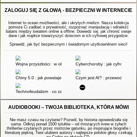
ZALOGUJ SIĘ Z GŁOWĄ - BEZPIECZNI W INTERNECIE
Internet to ocean możliwości, ale i ukrytych mielizn. Nasza kolekcja
pomoże Ci zadbać o prywatność, rozpoznać manipulację i odnaleźć
balans między światem online a offline. Dowiedz się, jak chronić swoje
dane i jak mądrze towarzyszyć dzieciom w ich cyfrowej przygodzie.
Sprawdź, jak być bezpiecznym i świadomym użytkownikiem sieci!
Wojna przyszłości : w obliczu nowego globalnego pola bitwy
Cyberchoroby : jak cyfrowe życ
Chiny 5.0 : jak powstaje cyfrowa dyktatura
Czym jest AI? : przewodnik dla d
Technofeudalizm : co zabiło kapitalizm?
AUDIOBOOKI – TWOJA BIBLIOTEKA, KTÓRA MÓWI
Nie masz czasu na czytanie? Pozwól, by historia opowiedziała się
sama. Odkryj ponad 1500 tytułów – od mrożących krew w żyłach
thrillerów czytanych przez mistrzów gatunku, po inspirujące biografie i
literaturę piękną. Twoi ulubieni autorzy i najlepsze polskie głosy czekają
na Ciebie na płytach CD.