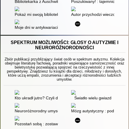
Bibliotekarka z Auschwitz
Poszukiwany! : tajemniczy poże
Pokaż mi swoją bibliotekę
Autor przychodzi wieczorem : an
Moje dni w antykwariacie Morisaki
SPEKTRUM MOŻLIWOŚCI: GŁOSY O AUTYZMIE I
NEURORÓŻNORODNOŚCI
Zbiór publikacji przybliżający świat osób w spektrum autyzmu. Kolekcja
obejmuje literaturę fachową, poradniki wspierające samorzeczność oraz
beletrystykę pozwalającą spojrzeć na rzeczywistość z innej
perspektywy. Znajdziesz tu książki dla dzieci, młodzieży i dorosłych,
które uczą empatii, zrozumienia i akceptacji różnorodności ludzkich
umysłów.
Kto ukradł jutro? Czyli dlaczego nie jest jak z obrazka
Światło wielu gwiazd
Neuroróżnorodny umysł : jak odnaleźć siebie po diagnozie A
Mózg autystyczny : podróż w g
Pozostań sobą : zostaw za sobą oczekiwania innych i żyj wed