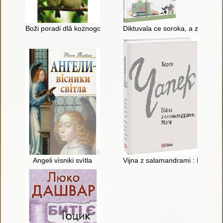
Boži poradi dlâ kożnogo : podružžâ!
Diktuvala ce soroka, a zapisuva
Angeli vìsniki svìtla
Vijna z salamandrami : Mati