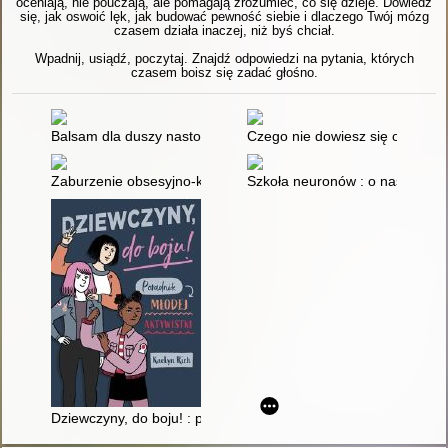
oceniają, nie pouczają, ale pomagają zrozumieć, co się dzieje. Dowiedz
się, jak oswoić lęk, jak budować pewność siebie i dlaczego Twój mózg
czasem działa inaczej, niż byś chciał.
Wpadnij, usiądź, poczytaj. Znajdź odpowiedzi na pytania, których
czasem boisz się zadać głośno.
Balsam dla duszy nastolatka czyli Jeszcze więcej opowieści o ż
Czego nie dowiesz się od koleż
Zaburzenie obsesyjno-kompulsyjne u nastolatków : jak poradzi
Szkoła neuronów : o nastolatk
Dziewczyny, do boju! : poradnik młodej aktywistki