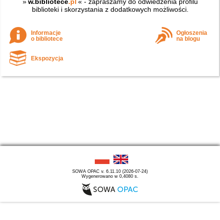
»
w.bibliotece
.pl
« - zapraszamy do odwiedzenia profilu
biblioteki i skorzystania z dodatkowych możliwości.
Informacje
Ogłoszenia
o bibliotece
na blogu
Ekspozycja
SOWA OPAC v. 6.11.10 (2026-07-24)
Wygenerowano w 0,4080 s.