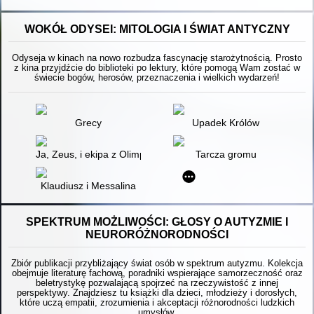
WOKÓŁ ODYSEI: MITOLOGIA I ŚWIAT ANTYCZNY
Odyseja w kinach na nowo rozbudza fascynację starożytnością. Prosto
z kina przyjdźcie do biblioteki po lektury, które pomogą Wam zostać w
świecie bogów, herosów, przeznaczenia i wielkich wydarzeń!
Grecy
Upadek Królów
Ja, Zeus, i ekipa z Olimpu : bogowie i bohaterowie opowiadają 
Tarcza gromu
Klaudiusz i Messalina
SPEKTRUM MOŻLIWOŚCI: GŁOSY O AUTYZMIE I
NEURORÓŻNORODNOŚCI
Zbiór publikacji przybliżający świat osób w spektrum autyzmu. Kolekcja
obejmuje literaturę fachową, poradniki wspierające samorzeczność oraz
beletrystykę pozwalającą spojrzeć na rzeczywistość z innej
perspektywy. Znajdziesz tu książki dla dzieci, młodzieży i dorosłych,
które uczą empatii, zrozumienia i akceptacji różnorodności ludzkich
umysłów.