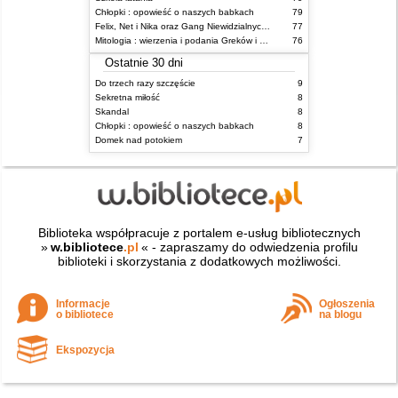
Chłopki : opowieść o naszych babkach
79
Felix, Net i Nika oraz Gang Niewidzialnych Ludzi
77
Mitologia : wierzenia i podania Greków i Rzymian
76
Ostatnie 30 dni
Do trzech razy szczęście
9
Sekretna miłość
8
Skandal
8
Chłopki : opowieść o naszych babkach
8
Domek nad potokiem
7
Biblioteka współpracuje z portalem e-usług bibliotecznych
»
w.bibliotece
.pl
« - zapraszamy do odwiedzenia profilu
biblioteki i skorzystania z dodatkowych możliwości.
Informacje
Ogłoszenia
o bibliotece
na blogu
Ekspozycja