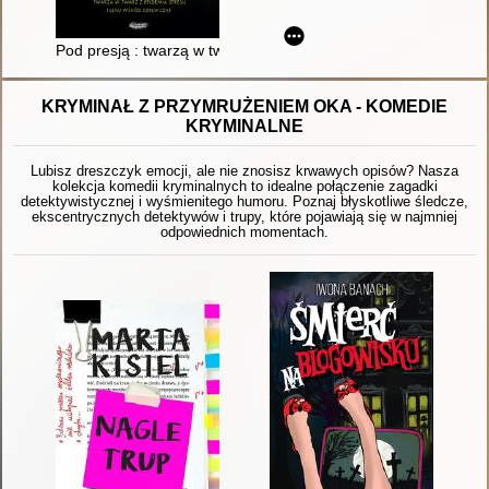
Pod presją : twarzą w twarz z epidemią stresu i lęku wśród dzi
KRYMINAŁ Z PRZYMRUŻENIEM OKA - KOMEDIE
KRYMINALNE
Lubisz dreszczyk emocji, ale nie znosisz krwawych opisów? Nasza
kolekcja komedii kryminalnych to idealne połączenie zagadki
detektywistycznej i wyśmienitego humoru. Poznaj błyskotliwe śledcze,
ekscentrycznych detektywów i trupy, które pojawiają się w najmniej
odpowiednich momentach.