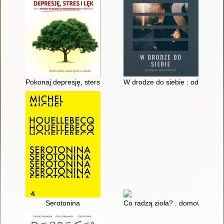
Pokonaj depresję, sters i lęk czyli Terapia poznawczo-behawio
W drodze do siebie : od czarnej
Serotonina
Co radzą zioła? : domowa samo