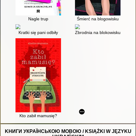
Nagle trup
Śmierć na blogowisku
Kratki się pani odbiły
Zbrodnia na blokowisku
Kto zabił mamusię?
KНИГИ УКРАЇНСЬКОЮ МОВОЮ / KSIĄŻKI W JĘZYKU