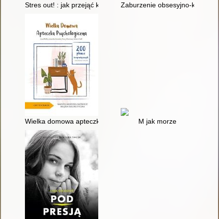
Stres out! : jak przejąć kontrolę nad stresem : poradnik dla mł
Zaburzenie obsesyjno-kompulsyj
Wielka domowa apteczka psychologiczna : 200 plansz terapeut
M jak morze