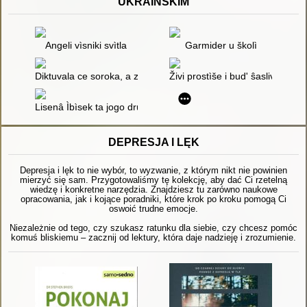
UKRAIŃSKIM
Angeli vìsniki svìtla
Garmider u školì
Diktuvala ce soroka, a zapisuvav ïžak
Živi prostìše i bud' ŝaslivoû
Lisenâ Ìbìsek ta jogo druzì : knižečka dlâ dìtej I-III klasìv počat
DEPRESJA I LĘK
Depresja i lęk to nie wybór, to wyzwanie, z którym nikt nie powinien
mierzyć się sam. Przygotowaliśmy tę kolekcję, aby dać Ci rzetelną
wiedzę i konkretne narzędzia. Znajdziesz tu zarówno naukowe
opracowania, jak i kojące poradniki, które krok po kroku pomogą Ci
oswoić trudne emocje.
Niezależnie od tego, czy szukasz ratunku dla siebie, czy chcesz pomóc
komuś bliskiemu – zacznij od lektury, która daje nadzieję i zrozumienie.