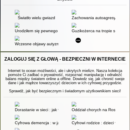
Światło wielu gwiazd
Zachowania autoagresywne w au
Urodziłem się pewnego błękitnego dnia : pamiętniki nadzwyc
Guzikożerca na tropie słów
Wczesne objawy autyzmu : praktyczny przewodnik dla rodzicó
ZALOGUJ SIĘ Z GŁOWĄ - BEZPIECZNI W INTERNECIE
Internet to ocean możliwości, ale i ukrytych mielizn. Nasza kolekcja
pomoże Ci zadbać o prywatność, rozpoznać manipulację i odnaleźć
balans między światem online a offline. Dowiedz się, jak chronić swoje
dane i jak mądrze towarzyszyć dzieciom w ich cyfrowej przygodzie.
Sprawdź, jak być bezpiecznym i świadomym użytkownikiem sieci!
Dorastanie w sieci : jak wspierać i chronić dziecko dojrzewają
Oddział chorych na Rosję : op
Cyfrowa demencja : w jaki sposób pozbawiamy rozumu siebie i
Cyfrowi rodzice : dzieci w sieci