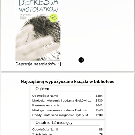
Depresja nastolatków : jak ją rozpoznać, zrozumieć i pokonać
Najczęściej wypożyczane książki w bibliotece
Ogółem
Opowieści z Narnii
3384
Mitologia : wierzenia i podania Greków i Rzymian
2430
Kamienie na szaniec
1641
Mitologia : wierzenia i podania Greków i Rzymian
1543
Dziady : notatki na marginesie, cytaty, które warto znać, streszczenie
1280
Ostatnie 12 miesięcy
Opowieści z Narnii
88
Szkoła latania
79