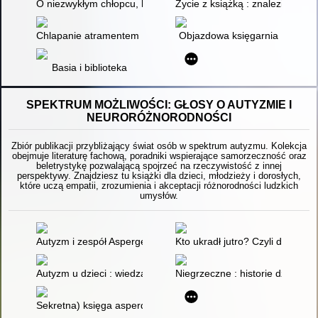
O niezwykłym chłopcu, który pożerał książki
Życie z książką : znalezione w 
Chlapanie atramentem : poradnik dla młodych pisarzy
Objazdowa księgarnia
Basia i biblioteka
SPEKTRUM MOŻLIWOŚCI: GŁOSY O AUTYZMIE I
NEURORÓŻNORODNOŚCI
Zbiór publikacji przybliżający świat osób w spektrum autyzmu. Kolekcja
obejmuje literaturę fachową, poradniki wspierające samorzeczność oraz
beletrystykę pozwalającą spojrzeć na rzeczywistość z innej
perspektywy. Znajdziesz tu książki dla dzieci, młodzieży i dorosłych,
które uczą empatii, zrozumienia i akceptacji różnorodności ludzkich
umysłów.
Autyzm i zespół Aspergera
Kto ukradł jutro? Czyli dlaczego
Autyzm u dzieci : wiedza kliniczna
Niegrzeczne : historie dzieci 
Sekretna) księga asperdzieciaka : poradnik dla młodzieży w 