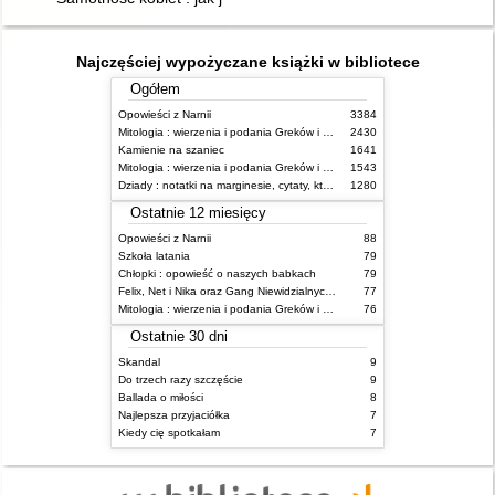
Najczęściej wypożyczane książki w bibliotece
Ogółem
Opowieści z Narnii
3384
Mitologia : wierzenia i podania Greków i Rzymian
2430
Kamienie na szaniec
1641
Mitologia : wierzenia i podania Greków i Rzymian
1543
Dziady : notatki na marginesie, cytaty, które warto znać, streszczenie
1280
Ostatnie 12 miesięcy
Opowieści z Narnii
88
Szkoła latania
79
Chłopki : opowieść o naszych babkach
79
Felix, Net i Nika oraz Gang Niewidzialnych Ludzi
77
Mitologia : wierzenia i podania Greków i Rzymian
76
Ostatnie 30 dni
Skandal
9
Do trzech razy szczęście
9
Ballada o miłości
8
Najlepsza przyjaciółka
7
Kiedy cię spotkałam
7