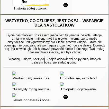
Historia żółtej ciżemki
WSZYSTKO, CO CZUJESZ, JEST OKEJ – WSPARCIE
DLA NASTOLATKÓW
Bycie nastolatkiem to czasem jazda bez trzymanki. Szkoła, relacje,
zmiany w ciele i miliony myśli w głowie – wiemy, że to może
przytłaczać. Przygotowaliśmy dla Ciebie zestaw książek, które nie
oceniają, nie pouczają, ale pomagają zrozumieć, co się dzieje. Dowiedz
się, jak oswoić lęk, jak budować pewność siebie i dlaczego Twój mózg
czasem działa inaczej, niż byś chciał.
Wpadnij, usiądź, poczytaj. Znajdź odpowiedzi na pytania, których
czasem boisz się zadać głośno.
Młodość : wyznania nastolatków
Urodziłaś się, żeby latać : książ
Niezwykły mózg nastolatka
Chłopaki : dojrzewanie
Szkoła bohaterek i bohaterów 2 czyli Jak radzić sobie ze złem