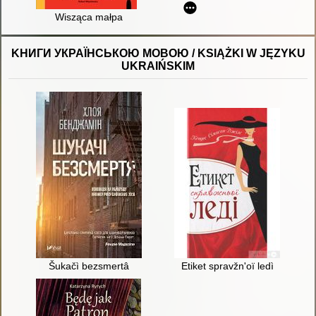
Wisząca małpa
KНИГИ УКРАЇНСЬКОЮ МОВОЮ / KSIĄŻKI W JĘZYKU
UKRAIŃSKIM
Šukačì bezsmertâ
Etiket spravžn'oï ledì