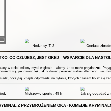
Nędznicy. T. 2
Geniusz zbrodn
KO, CO CZUJESZ, JEST OKEJ – WSPARCIE DLA NAST
any w ciele i miliony myśli w głowie – wiemy, że to może przytłaczać. Przyg
Dowiedz się, jak oswoić lęk, jak budować pewność siebie i dlaczego Twój móz
siądź, poczytaj. Znajdź odpowiedzi na pytania, których czasem boisz się za
dzić sobie z depresją, stresem i lękiem
iedzieć! : pierwszy przewodnik każdej dziewczyny
Mistrzowie sportu : 49 historii niezwykłych zwycięzców
Jak się dogadać z 
RYMINAŁ Z PRZYMRUŻENIEM OKA - KOMEDIE KRYMINAL