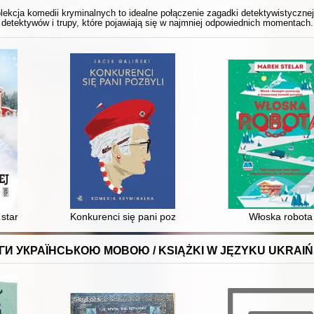
ekcja komedii kryminalnych to idealne połączenie zagadki detektywistyczne
detektywów i trupy, które pojawiają się w najmniej odpowiednich momentach.
starości
Konkurenci się pani pozbyli
Włoska robota
ГИ УКРАЇНСЬКОЮ МОВОЮ / KSIĄŻKI W JĘZYKU UKRAIŃ