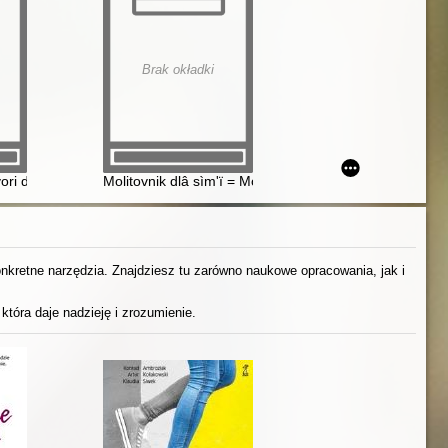
Brak okładki
ori dlâ dìtej
Molitovnik dlâ sìm'ï = Modlitewnik dla rodziny
konkretne narzędzia. Znajdziesz tu zarówno naukowe opracowania, jak i
która daje nadzieję i zrozumienie.