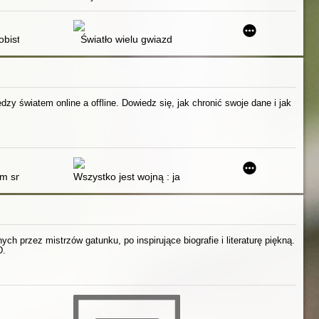
ch i tajemnicach języka
sobiste spojrzenie na autyzm i zespół Aspergera
Światło wielu gwiazd
zy światem online a offline. Dowiedz się, jak chronić swoje dane i jak
ści do przymusu
im smartfonem
Wszystko jest wojną : jak mocarstwa zrobiły z ciebie b
h przez mistrzów gatunku, po inspirujące biografie i literaturę piękną.
D.