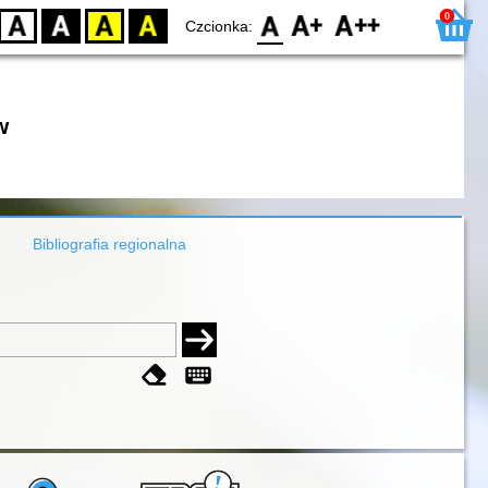
0
D
BW
YB
BY
F0
F1
F2
Czcionka:
w
Bibliografia regionalna