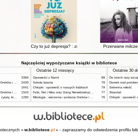
Czy to już depresja? : zrozum siebie, zmień myślenie i 
Przerwane milcze
Najczęściej wypożyczane książki w bibliotece
Ostatnie 12 miesięcy
Ostatnie 30 d
3384
Opowieści z Narnii
88
Do trzech razy szcz
Mitologia : wierzenia i podania Greków i Rzymian
2430
Szkoła latania
79
Domek nad potokie
1641
Chłopki : opowieść o naszych babkach
79
Sekretna miłość
Mitologia : wierzenia i podania Greków i Rzymian
1543
Felix, Net i Nika oraz Gang Niewidzialnych Ludzi
77
Skandal
Dziady : notatki na marginesie, cytaty, które warto znać, streszczenie
1280
Mitologia : wierzenia i podania Greków i Rzymian
76
Chłopki : opowieść
iotecznych »
w.bibliotece
.pl
« - zapraszamy do odwiedzenia profilu bib