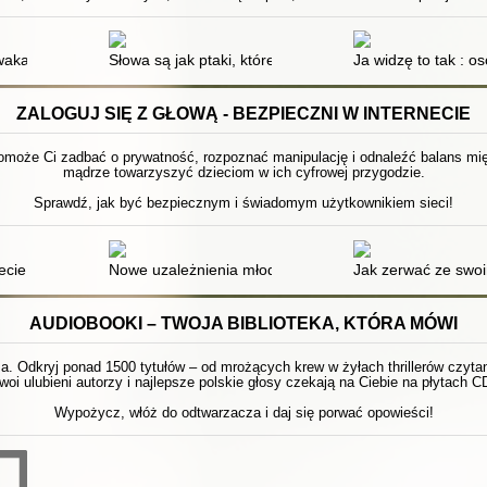
wakacje
Słowa są jak ptaki, które uczymy śpiewać : o znaczenia
Ja widzę to tak : o
ZALOGUJ SIĘ Z GŁOWĄ - BEZPIECZNI W INTERNECIE
pomoże Ci zadbać o prywatność, rozpoznać manipulację i odnaleźć balans międ
mądrze towarzyszyć dzieciom w ich cyfrowej przygodzie.
Sprawdź, jak być bezpiecznym i świadomym użytkownikiem sieci!
ecie : jak chronić się przed oszustwami i przemocą
Nowe uzależnienia młodego pokolenia : od przyjemno
Jak zerwać ze swo
AUDIOBOOKI – TWOJA BIBLIOTEKA, KTÓRA MÓWI
 Odkryj ponad 1500 tytułów – od mrożących krew w żyłach thrillerów czytanyc
woi ulubieni autorzy i najlepsze polskie głosy czekają na Ciebie na płytach C
Wypożycz, włóż do odtwarzacza i daj się porwać opowieści!