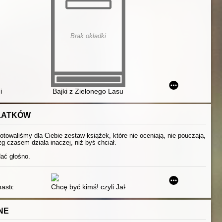
Brak okładki
i
Bajki z Zielonego Lasu
OLATKÓW
otowaliśmy dla Ciebie zestaw książek, które nie oceniają, nie pouczają,
g czasem działa inaczej, niż byś chciał.
dać głośno.
nastolatkiem?
Chcę być kimś! czyli Jak osiągnąć cele w czasach, gd
NE