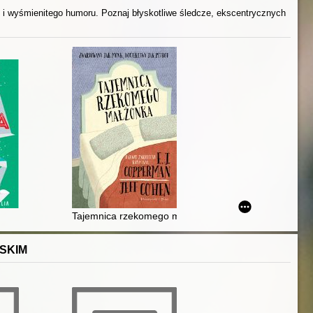
j i wyśmienitego humoru. Poznaj błyskotliwe śledcze, ekscentrycznych
Tajemnica rzekomego małżonka
SKIM