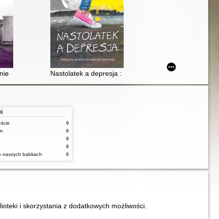
zacznij się bronić
nie
Nastolatek a depresja : praktyczny poradnik dla rodzic
ni
ęście
9
m
8
8
8
 o naszych babkach
8
lioteki i skorzystania z dodatkowych możliwości.