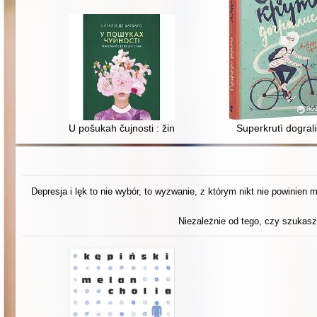
U pošukah čujnosti : žinočij šlâh do sebe
Superkrutì dogral
Depresja i lęk to nie wybór, to wyzwanie, z którym nikt nie powinien
Niezależnie od tego, czy szukasz 