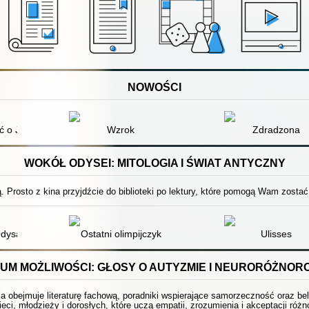
NOWOŚCI
ść o Janinie Lewandowskiej, jedynej kobiecie zamordowanej w Katyniu
Wzrok
Zdradzona
WOKÓŁ ODYSEI: MITOLOGIA I ŚWIAT ANTYCZNY
 Prosto z kina przyjdźcie do biblioteki po lektury, które pomogą Wam zostać
Odysa
Ostatni olimpijczyk
Ulisses
UM MOŻLIWOŚCI: GŁOSY O AUTYZMIE I NEURORÓŻNOR
ja obejmuje literaturę fachową, poradniki wspierające samorzeczność oraz be
ieci, młodzieży i dorosłych, które uczą empatii, zrozumienia i akceptacji ró