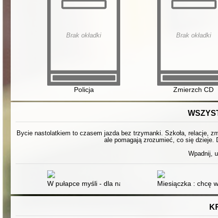
Brak okładki
Brak okładki
Policja
Zmierzch CD
WSZYST
Bycie nastolatkiem to czasem jazda bez trzymanki. Szkoła, relacje, zmi
ale pomagają zrozumieć, co się dzieje. 
Wpadnij, u
W pułapce myśli - dla nastolatków : jak skutecznie pora
Miesiączka : chcę w
K