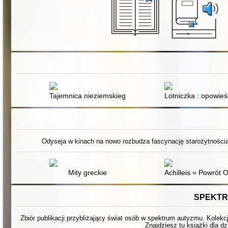
Tajemnica nieziemskiego bramkarza
Lotniczka : opowie
Odyseja w kinach na nowo rozbudza fascynację starożytnością.
Mity greckie
Achilleis = Powrót 
SPEKTR
Zbiór publikacji przybliżający świat osób w spektrum autyzmu. Kolekc
Znajdziesz tu książki dla dz