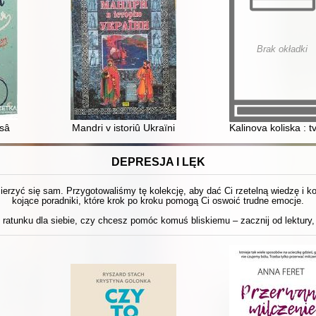
Brak okładki
isâ
Mandri v istoriû Ukraïni
Kalinova koliska : tv
DEPRESJA I LĘK
 mierzyć się sam. Przygotowaliśmy tę kolekcję, aby dać Ci rzetelną wiedzę i 
kojące poradniki, które krok po kroku pomogą Ci oswoić trudne emocje.
ratunku dla siebie, czy chcesz pomóc komuś bliskiemu – zacznij od lektury, 