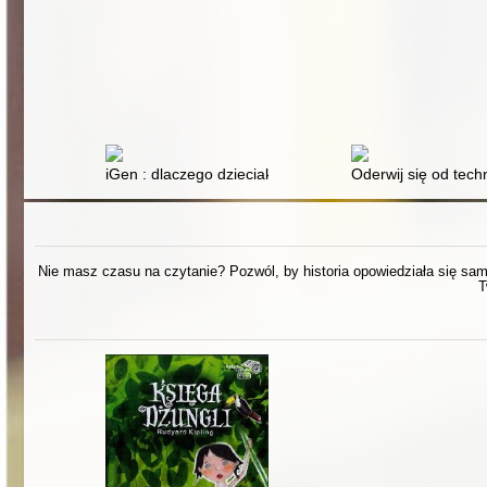
iGen : dlaczego dzieciaki dorastające w sieci są mniej 
Oderwij się od tech
Nie masz czasu na czytanie? Pozwól, by historia opowiedziała się sama.
T