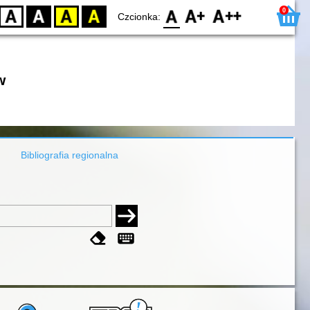
0
D
BW
YB
BY
F0
F1
F2
Czcionka:
w
Bibliografia regionalna