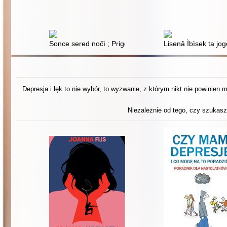
Sonce sered nočì ; Prigodi v Pavutinìï
Lisenâ Ìbìsek ta jogo
Depresja i lęk to nie wybór, to wyzwanie, z którym nikt nie powinien
Niezależnie od tego, czy szukasz 