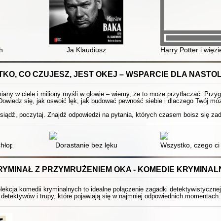
h
Ja Klaudiusz
Harry Potter i wię
KO, CO CZUJESZ, JEST OKEJ – WSPARCIE DLA NAST
any w ciele i miliony myśli w głowie – wiemy, że to może przytłaczać. Przyg
Dowiedz się, jak oswoić lęk, jak budować pewność siebie i dlaczego Twój móz
siądź, poczytaj. Znajdź odpowiedzi na pytania, których czasem boisz się za
 wszyscy dookoła mają wywalone. [2]
hłopców na temat dojrzewania, dziewczyn i seksu : książko-komiks o 
Dorastanie bez lęku
Wszystko, czego ci 
RYMINAŁ Z PRZYMRUŻENIEM OKA - KOMEDIE KRYMINAL
ekcja komedii kryminalnych to idealne połączenie zagadki detektywistyczne
detektywów i trupy, które pojawiają się w najmniej odpowiednich momentach.