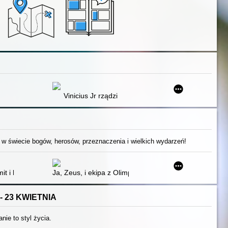
Vinicius Jr rządzi
 w świecie bogów, herosów, przeznaczenia i wielkich wydarzeń!
t i historia
Ja, Zeus, i ekipa z Olimpu : bogowie i bohaterowie op
- 23 KWIETNIA
anie to styl życia.