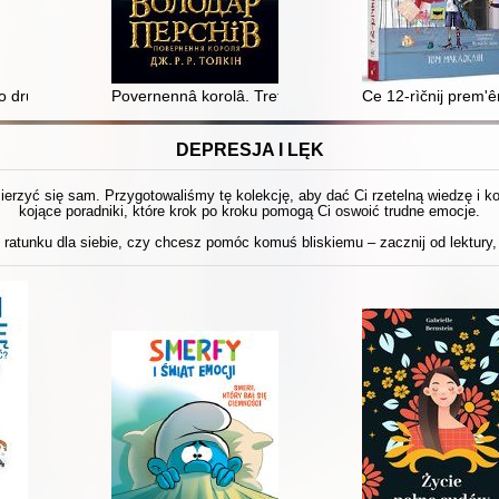
 druzì : knižečka dlâ dìtej I-III klasìv počatkovoï školi
Povernennâ korolâ. Tretâ častina trilogìï
Ce 12-rìčnij prem'ê
DEPRESJA I LĘK
 mierzyć się sam. Przygotowaliśmy tę kolekcję, aby dać Ci rzetelną wiedzę i 
kojące poradniki, które krok po kroku pomogą Ci oswoić trudne emocje.
ratunku dla siebie, czy chcesz pomóc komuś bliskiemu – zacznij od lektury, 