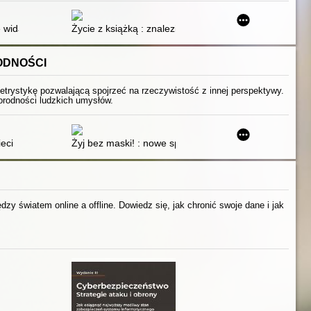
owaniu okładek książkowych
e widać
Życie z książką : znalezione w papierzyskach
ODNOŚCI
letrystykę pozwalającą spojrzeć na rzeczywistość z innej perspektywy.
żnorodności ludzkich umysłów.
eci
Żyj bez maski! : nowe spojrzenie na ADHD, autyzm i
zy światem online a offline. Dowiedz się, jak chronić swoje dane i jak