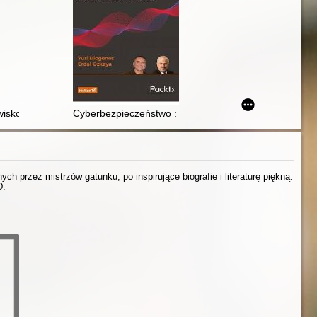
ygotowane do dorosłości* i co to oznacza dla nas wszystkich
awisko, uwarunkowania, kluczowe problemy
Cyberbezpieczeństwo : strategie ataku i obrony : jak
h przez mistrzów gatunku, po inspirujące biografie i literaturę piękną.
D.