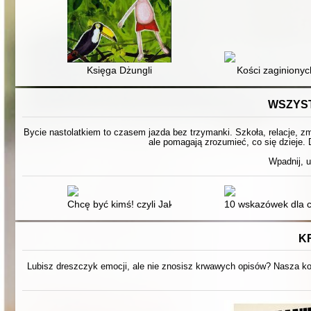
Księga Dżungli
Kości zaginionyc
WSZYST
Bycie nastolatkiem to czasem jazda bez trzymanki. Szkoła, relacje, zmi
ale pomagają zrozumieć, co się dzieje. 
Wpadnij, u
Chcę być kimś! czyli Jak osiągnąć cele w czasach, gdy
10 wskazówek dla c
K
Lubisz dreszczyk emocji, ale nie znosisz krwawych opisów? Nasza kol