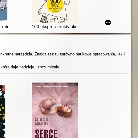
r mìnìstr
100 ekspres-urokìv ukraïns'koï. Častina 2
konkretne narzędzia. Znajdziesz tu zarówno naukowe opracowania, jak i
która daje nadzieję i zrozumienie.