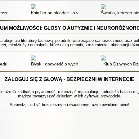
eczorem : antologia jubileuszowa na 20-lecie
Książka po okładce : o współczesnym polskim projekt
Światło, którego ni
UM MOŻLIWOŚCI: GŁOSY O AUTYZMIE I NEURORÓŻNOR
ja obejmuje literaturę fachową, poradniki wspierające samorzeczność oraz be
ieci, młodzieży i dorosłych, które uczą empatii, zrozumienia i akceptacji ró
 edukacyjne ucznia w praktyce życia szkolnego
Błysk : opowieść o wychowaniu, geniuszu i autyzmie
Klub Dziwnych Dzi
ZALOGUJ SIĘ Z GŁOWĄ - BEZPIECZNI W INTERNECIE
pomoże Ci zadbać o prywatność, rozpoznać manipulację i odnaleźć balans międ
mądrze towarzyszyć dzieciom w ich cyfrowej przygodzie.
Sprawdź, jak być bezpiecznym i świadomym użytkownikiem sieci!