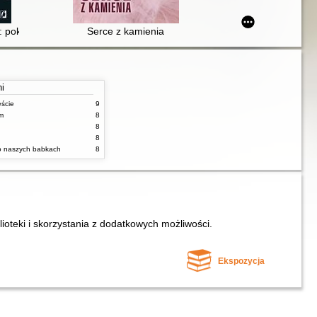
 pokonaj lęk i codziennie kochaj siebie
Serce z kamienia
ni
ęście
9
m
8
8
8
 o naszych babkach
8
lioteki i skorzystania z dodatkowych możliwości.
Ekspozycja