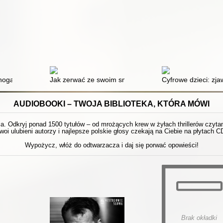
zbuntowane, bardziej tolerancyjne, mniej szczęśliwe - i zupełnie nieprz
nogadżetów : jak się bawić w realnym świecie!
Jak zerwać ze swoim smartfonem
Cyfrowe dzieci: zj
AUDIOBOOKI – TWOJA BIBLIOTEKA, KTÓRA MÓWI
 Odkryj ponad 1500 tytułów – od mrożących krew w żyłach thrillerów czytanyc
woi ulubieni autorzy i najlepsze polskie głosy czekają na Ciebie na płytach C
Wypożycz, włóż do odtwarzacza i daj się porwać opowieści!
Brak okładki