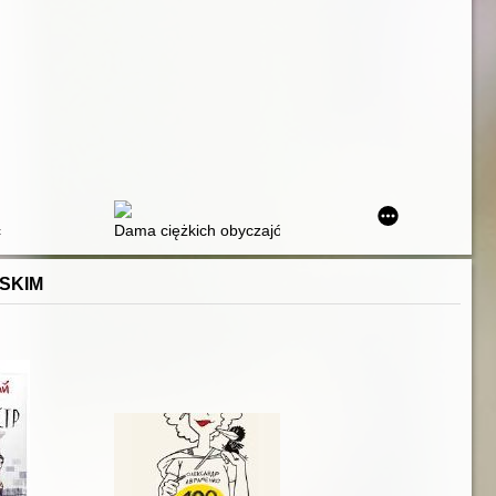
c
Dama ciężkich obyczajów
SKIM