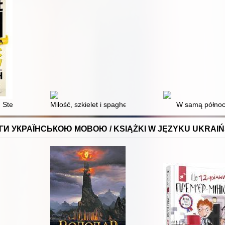
 Stephanie Plum : dziewczyny nie płaczą
Miłość, szkielet i spaghetti
W samą półno
ГИ УКРАЇНСЬКОЮ МОВОЮ / KSIĄŻKI W JĘZYKU UKRAIŃ