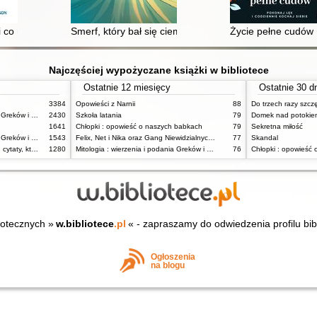
 co mogę na to poradzić? : poradnik dla nastolatków
Smerf, który bał się ciemności
Życie pełne cudów :
Najczęściej wypożyczane książki w bibliotece
Ostatnie 12 miesięcy
Ostatnie 30 d
3384
Opowieści z Narnii
88
Do trzech razy szcz
Mitologia : wierzenia i podania Greków i Rzymian
2430
Szkoła latania
79
Domek nad potokie
1641
Chłopki : opowieść o naszych babkach
79
Sekretna miłość
Mitologia : wierzenia i podania Greków i Rzymian
1543
Felix, Net i Nika oraz Gang Niewidzialnych Ludzi
77
Skandal
Dziady : notatki na marginesie, cytaty, które warto znać, streszczenie
1280
Mitologia : wierzenia i podania Greków i Rzymian
76
Chłopki : opowieść
iotecznych »
w.bibliotece
.pl
« - zapraszamy do odwiedzenia profilu bib
Ogłoszenia
na blogu