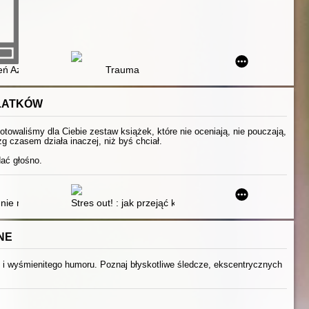
zień Azkabanu. CD 1-10
Trauma
OLATKÓW
otowaliśmy dla Ciebie zestaw książek, które nie oceniają, nie pouczają,
g czasem działa inaczej, niż byś chciał.
dać głośno.
dojrzewaniu dla prawdziwych chłopaków
nie mówią, gdy jesteś nastolatkiem : jak przygotować się na dorosłość
Stres out! : jak przejąć kontrolę nad stresem : poradni
NE
j i wyśmienitego humoru. Poznaj błyskotliwe śledcze, ekscentrycznych