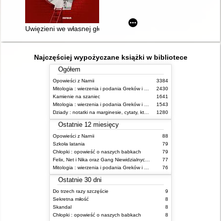
Uwięzieni we własnej głowie : jak zrozumieć przeszłość i mieć 
Najczęściej wypożyczane książki w bibliotece
Ogółem
Opowieści z Narnii
3384
Mitologia : wierzenia i podania Greków i Rzymian
2430
Kamienie na szaniec
1641
Mitologia : wierzenia i podania Greków i Rzymian
1543
Dziady : notatki na marginesie, cytaty, które warto znać, streszczenie
1280
Ostatnie 12 miesięcy
Opowieści z Narnii
88
Szkoła latania
79
Chłopki : opowieść o naszych babkach
79
Felix, Net i Nika oraz Gang Niewidzialnych Ludzi
77
Mitologia : wierzenia i podania Greków i Rzymian
76
Ostatnie 30 dni
Do trzech razy szczęście
9
Sekretna miłość
8
Skandal
8
Chłopki : opowieść o naszych babkach
8