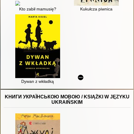
Kto zabił mamusię?
Kukułcza piwnica
Dywan z wkładką
KНИГИ УКРАЇНСЬКОЮ МОВОЮ / KSIĄŻKI W JĘZYKU
UKRAIŃSKIM