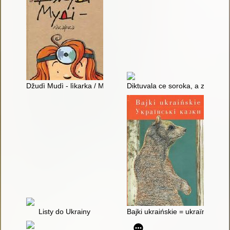
Džudì Mudì - lìkarka / Megan MakDonald ; ìlûstracìï Pìtera Rejn
Diktuvala ce soroka, a zapisuva
Listy do Ukrainy
Bajki ukraińskie = ukraïns'kì kaz