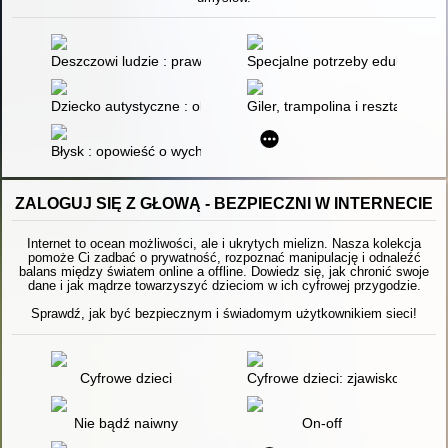
Deszczowi ludzie : prawdziwe historie osób z autyzmem
Specjalne potrzeby edukacyjne 
Dziecko autystyczne : objawy i wspomaganie : prawdziwa opow
Giler, trampolina i reszta świata
Błysk : opowieść o wychowaniu, geniuszu i autyzmie
ZALOGUJ SIĘ Z GŁOWĄ - BEZPIECZNI W INTERNECIE
Internet to ocean możliwości, ale i ukrytych mielizn. Nasza kolekcja
pomoże Ci zadbać o prywatność, rozpoznać manipulację i odnaleźć
balans między światem online a offline. Dowiedz się, jak chronić swoje
dane i jak mądrze towarzyszyć dzieciom w ich cyfrowej przygodzie.
Sprawdź, jak być bezpiecznym i świadomym użytkownikiem sieci!
Cyfrowe dzieci
Cyfrowe dzieci: zjawisko, uwa
Nie bądź naiwny
On-off