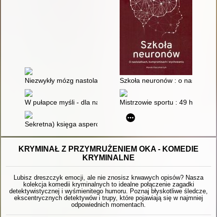
Niezwykły mózg nastolatka
Szkoła neuronów : o nastolatk
W pułapce myśli - dla nastolatków : jak skutecznie poradzić sob
Mistrzowie sportu : 49 historii
Sekretna) księga asperdzieciaka : poradnik dla dzieci i młodz
KRYMINAŁ Z PRZYMRUŻENIEM OKA - KOMEDIE
KRYMINALNE
Lubisz dreszczyk emocji, ale nie znosisz krwawych opisów? Nasza
kolekcja komedii kryminalnych to idealne połączenie zagadki
detektywistycznej i wyśmienitego humoru. Poznaj błyskotliwe śledcze,
ekscentrycznych detektywów i trupy, które pojawiają się w najmniej
odpowiednich momentach.