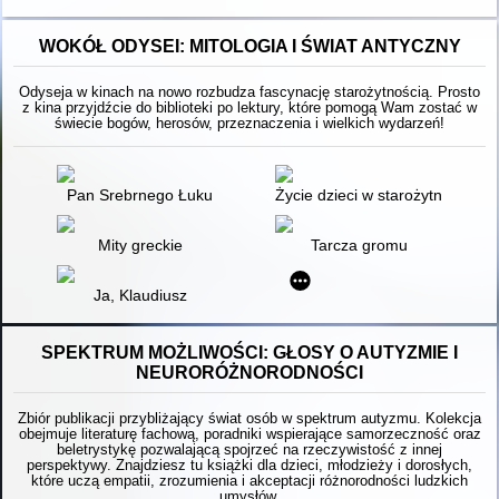
WOKÓŁ ODYSEI: MITOLOGIA I ŚWIAT ANTYCZNY
Odyseja w kinach na nowo rozbudza fascynację starożytnością. Prosto
z kina przyjdźcie do biblioteki po lektury, które pomogą Wam zostać w
świecie bogów, herosów, przeznaczenia i wielkich wydarzeń!
Pan Srebrnego Łuku
Życie dzieci w starożytnej Grecj
Mity greckie
Tarcza gromu
Ja, Klaudiusz
SPEKTRUM MOŻLIWOŚCI: GŁOSY O AUTYZMIE I
NEURORÓŻNORODNOŚCI
Zbiór publikacji przybliżający świat osób w spektrum autyzmu. Kolekcja
obejmuje literaturę fachową, poradniki wspierające samorzeczność oraz
beletrystykę pozwalającą spojrzeć na rzeczywistość z innej
perspektywy. Znajdziesz tu książki dla dzieci, młodzieży i dorosłych,
które uczą empatii, zrozumienia i akceptacji różnorodności ludzkich
umysłów.