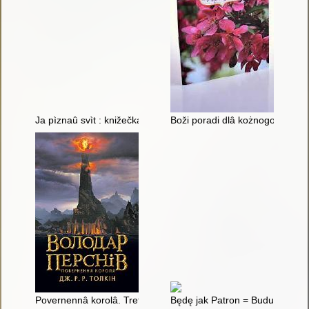
Ja pìznaû svìt : knižečka-viručaločka
Boži poradi dlâ kożnogo : proŝ
Povernennâ korolâ. Tretâ častina trilogìï
Będę jak Patron = Budu âk Pat