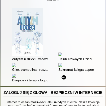
Autyzm u dzieci : wiedza kliniczna
Klub Dziwnych Dzieci
Giler, trampolina i reszta świata
Sekretna) księga asperdzieciak
Diagnoza i terapia logopedyczna małego dziecka z zaburzen
ZALOGUJ SIĘ Z GŁOWĄ - BEZPIECZNI W INTERNECIE
Internet to ocean możliwości, ale i ukrytych mielizn. Nasza kolekcja
pomoże Ci zadbać o prywatność, rozpoznać manipulację i odnaleźć