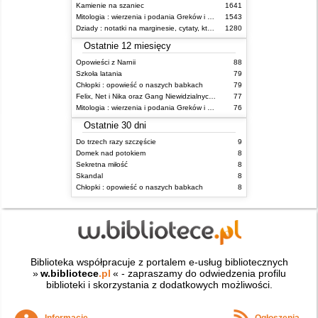
Kamienie na szaniec
1641
Mitologia : wierzenia i podania Greków i Rzymian
1543
Dziady : notatki na marginesie, cytaty, które warto znać, streszczenie
1280
Ostatnie 12 miesięcy
Opowieści z Narnii
88
Szkoła latania
79
Chłopki : opowieść o naszych babkach
79
Felix, Net i Nika oraz Gang Niewidzialnych Ludzi
77
Mitologia : wierzenia i podania Greków i Rzymian
76
Ostatnie 30 dni
Do trzech razy szczęście
9
Domek nad potokiem
8
Sekretna miłość
8
Skandal
8
Chłopki : opowieść o naszych babkach
8
Biblioteka współpracuje z portalem e-usług bibliotecznych
»
w.bibliotece
.pl
« - zapraszamy do odwiedzenia profilu
biblioteki i skorzystania z dodatkowych możliwości.