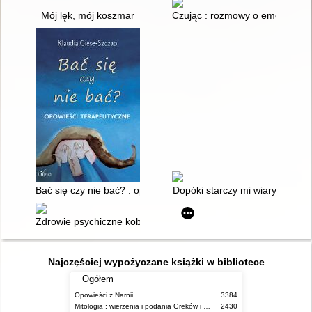
Mój lęk, mój koszmar
Czując : rozmowy o emocjach
Bać się czy nie bać? : opowieści terapeutyczne
Dopóki starczy mi wiary
Zdrowie psychiczne kobiety : jak zatroszczyć się o siebie
Najczęściej wypożyczane książki w bibliotece
Ogółem
Opowieści z Narnii
3384
Mitologia : wierzenia i podania Greków i Rzymian
2430