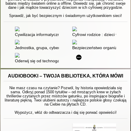
balans między światem online a offline. Dowiedz się, jak chronić swoje
dane i jak mądrze towarzyszyć dzieciom w ich cyfrowej przygodzie.
Sprawdź, jak być bezpiecznym i świadomym użytkownikiem sieci!
Cywilizacja informatyczna i internet : konteksty współczesne
Cyfrowi rodzice : dzieci w sieci
Jednostka, grupa, cybersieć : psychologiczne, społeczno-kult
Bezpieczeństwo organizacji w 
Oderwij się od technogadżetów : jak się bawić w realnym świec
AUDIOBOOKI – TWOJA BIBLIOTEKA, KTÓRA MÓWI
Nie masz czasu na czytanie? Pozwól, by historia opowiedziała się
sama. Odkryj ponad 1500 tytułów – od mrożących krew w żyłach
thrillerów czytanych przez mistrzów gatunku, po inspirujące biografie i
literaturę piękną. Twoi ulubieni autorzy i najlepsze polskie głosy czekają
na Ciebie na płytach CD.
Wypożycz, włóż do odtwarzacza i daj się porwać opowieści!