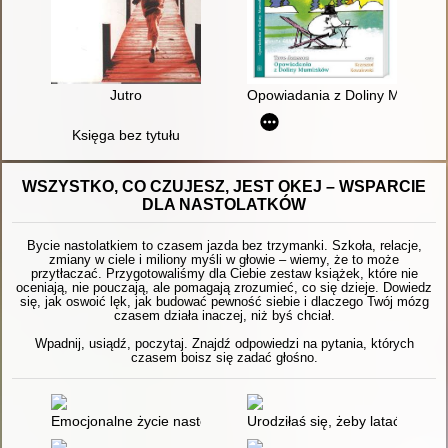
Jutro
Opowiadania z Doliny Mumink
Księga bez tytułu
WSZYSTKO, CO CZUJESZ, JEST OKEJ – WSPARCIE
DLA NASTOLATKÓW
Bycie nastolatkiem to czasem jazda bez trzymanki. Szkoła, relacje,
zmiany w ciele i miliony myśli w głowie – wiemy, że to może
przytłaczać. Przygotowaliśmy dla Ciebie zestaw książek, które nie
oceniają, nie pouczają, ale pomagają zrozumieć, co się dzieje. Dowiedz
się, jak oswoić lęk, jak budować pewność siebie i dlaczego Twój mózg
czasem działa inaczej, niż byś chciał.
Wpadnij, usiądź, poczytaj. Znajdź odpowiedzi na pytania, których
czasem boisz się zadać głośno.
Emocjonalne życie nastolatków : dorastanie w empatii, harmoni
Urodziłaś się, żeby latać : książ