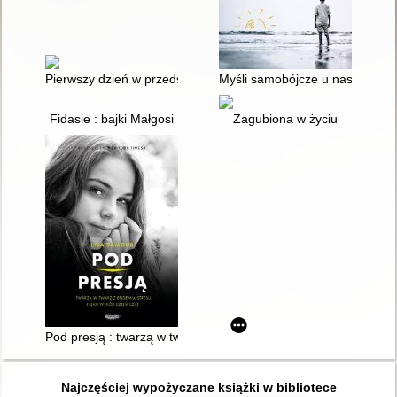
Pierwszy dzień w przedszkolu / [tekst: Chiara Piroddi ; ilustrac
Myśli samobójcze u nastolatków 
Fidasie : bajki Małgosi
Zagubiona w życiu
Pod presją : twarzą w twarz z epidemią stresu i lęku wśród dzi
Najczęściej wypożyczane książki w bibliotece