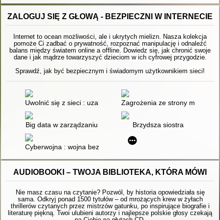
ZALOGUJ SIĘ Z GŁOWĄ - BEZPIECZNI W INTERNECIE
Internet to ocean możliwości, ale i ukrytych mielizn. Nasza kolekcja
pomoże Ci zadbać o prywatność, rozpoznać manipulację i odnaleźć
balans między światem online a offline. Dowiedz się, jak chronić swoje
dane i jak mądrze towarzyszyć dzieciom w ich cyfrowej przygodzie.
Sprawdź, jak być bezpiecznym i świadomym użytkownikiem sieci!
Uwolnić się z sieci : uzależnienie od internetu
Zagrożenia ze strony mediów
Big data w zarządzaniu
Brzydsza siostra
Cyberwojna : wojna bez amunicji
AUDIOBOOKI – TWOJA BIBLIOTEKA, KTÓRA MÓWI
Nie masz czasu na czytanie? Pozwól, by historia opowiedziała się
sama. Odkryj ponad 1500 tytułów – od mrożących krew w żyłach
thrillerów czytanych przez mistrzów gatunku, po inspirujące biografie i
literaturę piękną. Twoi ulubieni autorzy i najlepsze polskie głosy czekają
na Ciebie na płytach CD.