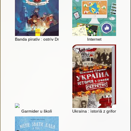
Banda pìratìv : ostrìv Drakona
Internet
Garmider u školì
Ukraïna : ìstorìâ z grifom "Sekr