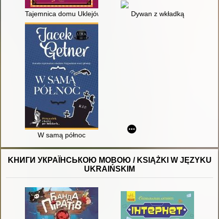
Tajemnica domu Uklejów
Dywan z wkładką
W samą północ
KНИГИ УКРАЇНСЬКОЮ МОВОЮ / KSIĄŻKI W JĘZYKU
UKRAIŃSKIM