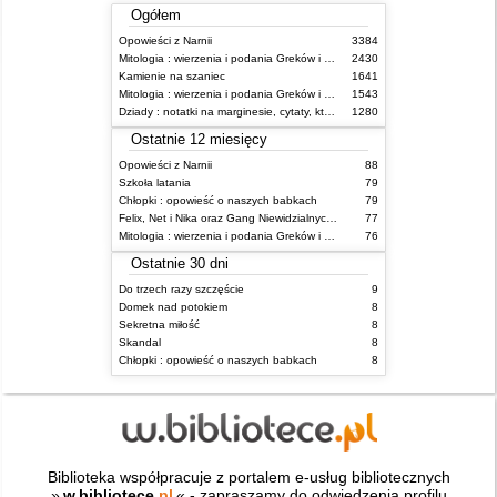
Ogółem
Opowieści z Narnii
3384
Mitologia : wierzenia i podania Greków i Rzymian
2430
Kamienie na szaniec
1641
Mitologia : wierzenia i podania Greków i Rzymian
1543
Dziady : notatki na marginesie, cytaty, które warto znać, streszczenie
1280
Ostatnie 12 miesięcy
Opowieści z Narnii
88
Szkoła latania
79
Chłopki : opowieść o naszych babkach
79
Felix, Net i Nika oraz Gang Niewidzialnych Ludzi
77
Mitologia : wierzenia i podania Greków i Rzymian
76
Ostatnie 30 dni
Do trzech razy szczęście
9
Domek nad potokiem
8
Sekretna miłość
8
Skandal
8
Chłopki : opowieść o naszych babkach
8
Biblioteka współpracuje z portalem e-usług bibliotecznych
»
w.bibliotece
.pl
« - zapraszamy do odwiedzenia profilu