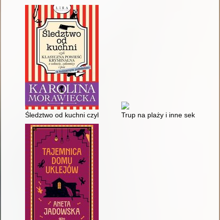
Śledztwo od kuchni czyli Klasyczna powieść kryminalna o wdow
Trup na plaży i inne sekrety ro