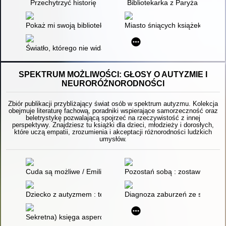
Przechytrzyć historię
Bibliotekarka z Paryża
Pokaż mi swoją bibliotekę
Miasto śniących książek : powi
Światło, którego nie widać
SPEKTRUM MOŻLIWOŚCI: GŁOSY O AUTYZMIE I
NEURORÓŻNORODNOŚCI
Zbiór publikacji przybliżający świat osób w spektrum autyzmu. Kolekcja
obejmuje literaturę fachową, poradniki wspierające samorzeczność oraz
beletrystykę pozwalającą spojrzeć na rzeczywistość z innej
perspektywy. Znajdziesz tu książki dla dzieci, młodzieży i dorosłych,
które uczą empatii, zrozumienia i akceptacji różnorodności ludzkich
umysłów.
Cuda są możliwe / Emilia Litwinko
Pozostań sobą : zostaw za sobą
Dziecko z autyzmem : terapia deficytów poznawczych a teoria
Diagnoza zaburzeń ze spektru
Sekretna) księga asperdzieciaka : poradnik dla młodzieży w 