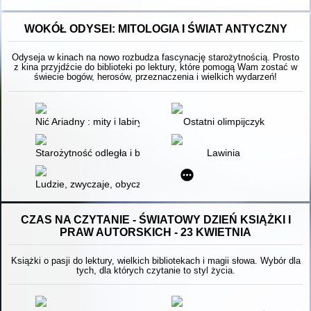
WOKÓŁ ODYSEI: MITOLOGIA I ŚWIAT ANTYCZNY
Odyseja w kinach na nowo rozbudza fascynację starożytnością. Prosto
z kina przyjdźcie do biblioteki po lektury, które pomogą Wam zostać w
świecie bogów, herosów, przeznaczenia i wielkich wydarzeń!
Nić Ariadny : mity i labirynty
Ostatni olimpijczyk
Starożytność odległa i bliska
Lawinia
Ludzie, zwyczaje, obyczaje starożytnej Grecji i Rzymu
CZAS NA CZYTANIE - ŚWIATOWY DZIEŃ KSIĄŻKI I
PRAW AUTORSKICH - 23 KWIETNIA
Książki o pasji do lektury, wielkich bibliotekach i magii słowa. Wybór dla
tych, dla których czytanie to styl życia.