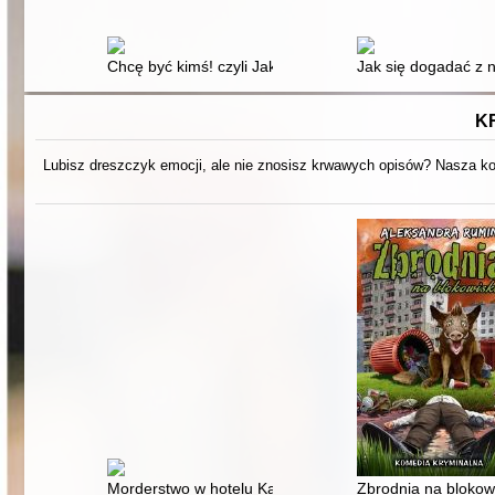
Chcę być kimś! czyli Jak osiągnąć cele w czasach, gdy
Jak się dogadać z 
K
Lubisz dreszczyk emocji, ale nie znosisz krwawych opisów? Nasza kol
Morderstwo w hotelu Kattowitz
Zbrodnia na blokow