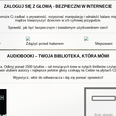
ZALOGUJ SIĘ Z GŁOWĄ - BEZPIECZNI W INTERNECIE
pomoże Ci zadbać o prywatność, rozpoznać manipulację i odnaleźć balans międ
mądrze towarzyszyć dzieciom w ich cyfrowej przygodzie.
Sprawdź, jak być bezpiecznym i świadomym użytkownikiem sieci!
życia w sieci?
y
Zdążyć przed hakerem : jak przygotować firmę na cyb
Sfejsowani
AUDIOBOOKI – TWOJA BIBLIOTEKA, KTÓRA MÓWI
 Odkryj ponad 1500 tytułów – od mrożących krew w żyłach thrillerów czytanyc
woi ulubieni autorzy i najlepsze polskie głosy czekają na Ciebie na płytach C
Wypożycz, włóż do odtwarzacza i daj się porwać opowieści!
Brak okładki