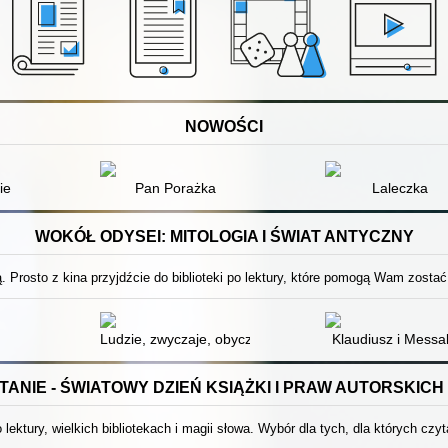
NOWOŚCI
ie
Pan Porażka
Laleczka
WOKÓŁ ODYSEI: MITOLOGIA I ŚWIAT ANTYCZNY
 Prosto z kina przyjdźcie do biblioteki po lektury, które pomogą Wam zostać
Ludzie, zwyczaje, obyczaje starożytnej Grecji i Rzymu
Klaudiusz i Messa
ANIE - ŚWIATOWY DZIEŃ KSIĄŻKI I PRAW AUTORSKICH 
 lektury, wielkich bibliotekach i magii słowa. Wybór dla tych, dla których czyt