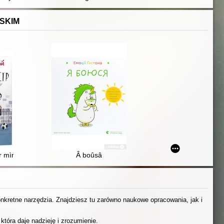
SKIM
r mìnìstr
Â boûsâ
konkretne narzędzia. Znajdziesz tu zarówno naukowe opracowania, jak i
która daje nadzieję i zrozumienie.