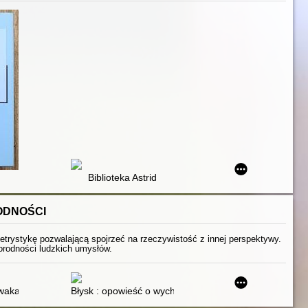
Biblioteka Astrid
ODNOŚCI
letrystykę pozwalającą spojrzeć na rzeczywistość z innej perspektywy.
żnorodności ludzkich umysłów.
 teoria umysłu
wakacje
Błysk : opowieść o wychowaniu, geniuszu i autyzmie