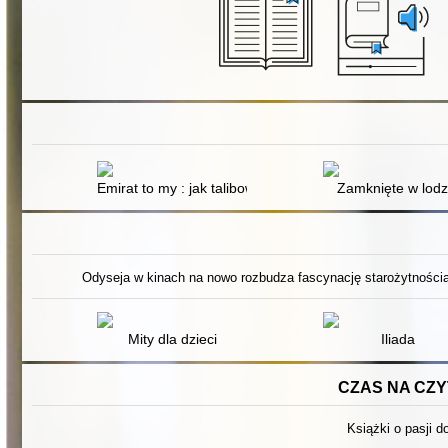
Emirat to my : jak talibowie odbijali Afganistan
Zamknięte w lodz
Odyseja w kinach na nowo rozbudza fascynację starożytnością.
Mity dla dzieci
Iliada
CZAS NA CZYT
Książki o pasji do