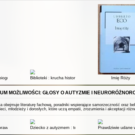
biografie niezwykłe
Biblioteki : krucha historia
Imię Róży
UM MOŻLIWOŚCI: GŁOSY O AUTYZMIE I NEURORÓŻNOR
ja obejmuje literaturę fachową, poradniki wspierające samorzeczność oraz be
ieci, młodzieży i dorosłych, które uczą empatii, zrozumienia i akceptacji ró
osobów: jak odzyskać energię, zredukować stres i być sobą!
 prawdziwe historie osób z autyzmem
Dziecko z autyzmem : terapia deficytów poznawczych a
Prawdziwie udane 