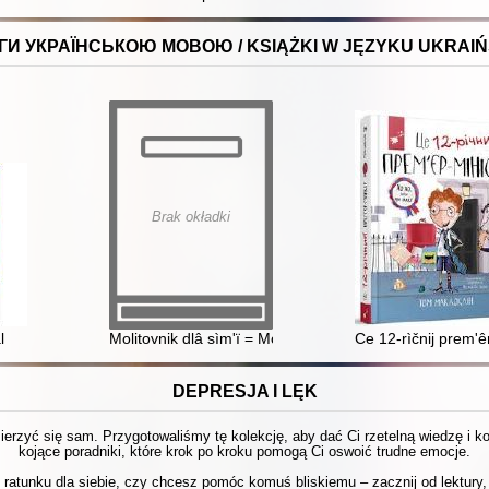
ГИ УКРАЇНСЬКОЮ МОВОЮ / KSIĄŻKI W JĘZYKU UKRAIŃ
Brak okładki
l
Molitovnik dlâ sìm'ï = Modlitewnik dla rodziny
Ce 12-rìčnij prem'ê
DEPRESJA I LĘK
 mierzyć się sam. Przygotowaliśmy tę kolekcję, aby dać Ci rzetelną wiedzę i 
kojące poradniki, które krok po kroku pomogą Ci oswoić trudne emocje.
ratunku dla siebie, czy chcesz pomóc komuś bliskiemu – zacznij od lektury, 