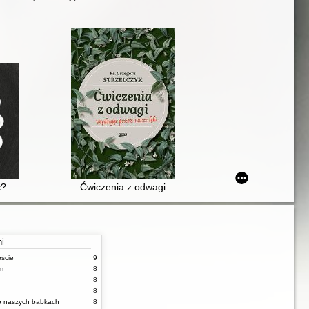
: CBT toolbox
ć?
Ćwiczenia z odwagi
ni
ęście
9
m
8
8
8
 o naszych babkach
8