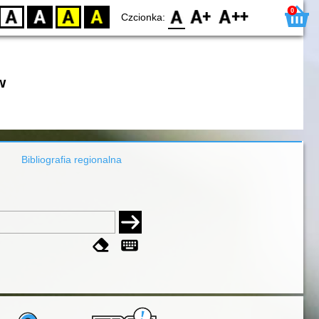
0
D
BW
YB
BY
F0
F1
F2
Czcionka:
w
Bibliografia regionalna