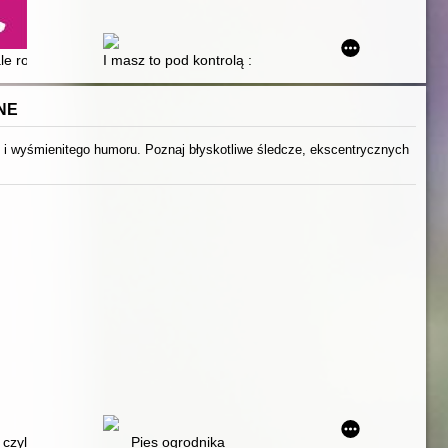
ale rozkojarzone : skuteczny trening umiejętności
I masz to pod kontrolą : poradnik o zdrowiu psychiczn
NE
j i wyśmienitego humoru. Poznaj błyskotliwe śledcze, ekscentrycznych
 czyli Klasyczna powieść kryminalna o wdowie, zakonnicy i psie (z kul
Pies ogrodnika