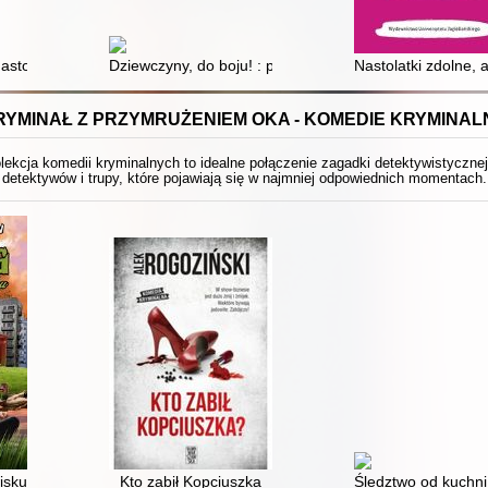
 wszyscy dookoła mają wywalone. [2]
nastolatkiem?
Dziewczyny, do boju! : poradnik młodej aktywistki
Nastolatki zdolne, 
RYMINAŁ Z PRZYMRUŻENIEM OKA - KOMEDIE KRYMINAL
ekcja komedii kryminalnych to idealne połączenie zagadki detektywistyczne
detektywów i trupy, które pojawiają się w najmniej odpowiednich momentach.
isku
Kto zabił Kopciuszka
Śledztwo od kuchni