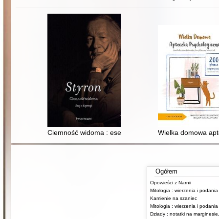
Ciemność widoma : esej o depresji
Wielka domowa apte
Ogółem
Opowieści z Narnii
Kamienie na szaniec