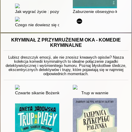
Jak wygrać życie : pozytywnie zakręcony poradnik, jak ogarną
Zaburzenie obsesyjno-kompulsyj
Czego nie dowiesz się od koleżanek : poradnik nowoczesnej dz
KRYMINAŁ Z PRZYMRUŻENIEM OKA - KOMEDIE
KRYMINALNE
Lubisz dreszczyk emocji, ale nie znosisz krwawych opisów? Nasza
kolekcja komedii kryminalnych to idealne połączenie zagadki
detektywistycznej i wyśmienitego humoru. Poznaj błyskotliwe śledcze,
ekscentrycznych detektywów i trupy, które pojawiają się w najmniej
odpowiednich momentach.
Czwarte sikanie Bożenki Kowalskiej
Trup w wannie