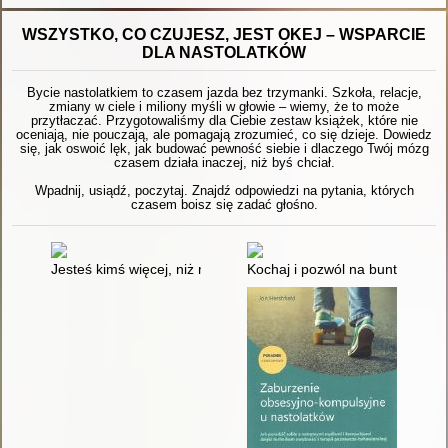
WSZYSTKO, CO CZUJESZ, JEST OKEJ – WSPARCIE
DLA NASTOLATKÓW
Bycie nastolatkiem to czasem jazda bez trzymanki. Szkoła, relacje,
zmiany w ciele i miliony myśli w głowie – wiemy, że to może
przytłaczać. Przygotowaliśmy dla Ciebie zestaw książek, które nie
oceniają, nie pouczają, ale pomagają zrozumieć, co się dzieje. Dowiedz
się, jak oswoić lęk, jak budować pewność siebie i dlaczego Twój mózg
czasem działa inaczej, niż byś chciał.
Wpadnij, usiądź, poczytaj. Znajdź odpowiedzi na pytania, których
czasem boisz się zadać głośno.
Jesteś kimś więcej, niż myślisz : dla nastolatków
Kochaj i pozwól na bunt : jak t