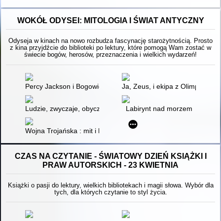
WOKÓŁ ODYSEI: MITOLOGIA I ŚWIAT ANTYCZNY
Odyseja w kinach na nowo rozbudza fascynację starożytnością. Prosto
z kina przyjdźcie do biblioteki po lektury, które pomogą Wam zostać w
świecie bogów, herosów, przeznaczenia i wielkich wydarzeń!
Percy Jackson i Bogowie Olimpijscy : przewodnik po świecie 
Ja, Zeus, i ekipa z Olimpu : bo
Ludzie, zwyczaje, obyczaje starożytnej Grecji i Rzymu
Labirynt nad morzem
Wojna Trojańska : mit i historia
CZAS NA CZYTANIE - ŚWIATOWY DZIEŃ KSIĄŻKI I
PRAW AUTORSKICH - 23 KWIETNIA
Książki o pasji do lektury, wielkich bibliotekach i magii słowa. Wybór dla
tych, dla których czytanie to styl życia.