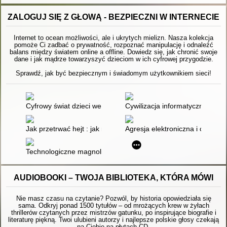
ZALOGUJ SIĘ Z GŁOWĄ - BEZPIECZNI W INTERNECIE
Internet to ocean możliwości, ale i ukrytych mielizn. Nasza kolekcja
pomoże Ci zadbać o prywatność, rozpoznać manipulację i odnaleźć
balans między światem online a offline. Dowiedz się, jak chronić swoje
dane i jak mądrze towarzyszyć dzieciom w ich cyfrowej przygodzie.
Sprawdź, jak być bezpiecznym i świadomym użytkownikiem sieci!
Cyfrowy świat dzieci we wczesnym wieku szkolnym : uwarunkow
Cywilizacja informatyczna i in
Jak przetrwać hejt : jak rozpoznać, czy twoje dziecko hejtuje l
Agresja elektroniczna i cyberb
Technologiczne magnolie 2.0 : gdy większość z nas uwierzy, ż
AUDIOBOOKI – TWOJA BIBLIOTEKA, KTÓRA MÓWI
Nie masz czasu na czytanie? Pozwól, by historia opowiedziała się
sama. Odkryj ponad 1500 tytułów – od mrożących krew w żyłach
thrillerów czytanych przez mistrzów gatunku, po inspirujące biografie i
literaturę piękną. Twoi ulubieni autorzy i najlepsze polskie głosy czekają
na Ciebie na płytach CD.