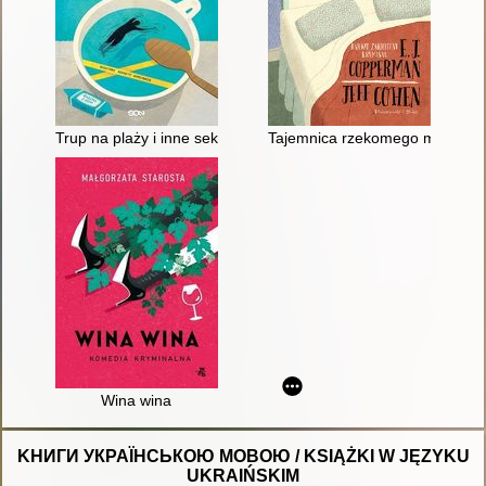
Trup na plaży i inne sekrety rodzinne
Tajemnica rzekomego małżonk
Wina wina
KНИГИ УКРАЇНСЬКОЮ МОВОЮ / KSIĄŻKI W JĘZYKU
UKRAIŃSKIM