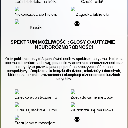
Łoś i biblioteka na kółkach
Cześć, wilki!
Niekończąca się historia
Zagadka biblioteki
Książki
SPEKTRUM MOŻLIWOŚCI: GŁOSY O AUTYZMIE I
NEURORÓŻNORODNOŚCI
Zbiór publikacji przybliżający świat osób w spektrum autyzmu. Kolekcja
obejmuje literaturę fachową, poradniki wspierające samorzeczność oraz
beletrystykę pozwalającą spojrzeć na rzeczywistość z innej
perspektywy. Znajdziesz tu książki dla dzieci, młodzieży i dorosłych,
które uczą empatii, zrozumienia i akceptacji różnorodności ludzkich
umysłów.
Dziecko autystyczne : objawy i wspomaganie : prawdziwa opow
Zdecydowanie nietypowy
Cuda są możliwe / Emilia Litwinko
Za dobrze się maskowałam : r
Startujemy z rozwojem mowy w autyzmie : przewodnik dla rodz