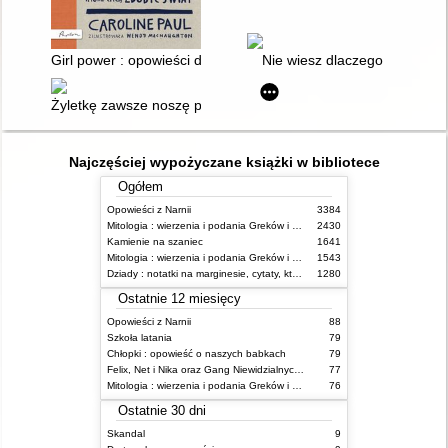
Girl power : opowieści dla dziewczyn, które chcą zdobyć świat
Nie wiesz dlaczego
Żyletkę zawsze noszę przy sobie : depresja dzieci i młodzieży
Najczęściej wypożyczane książki w bibliotece
Ogółem
Opowieści z Narnii
3384
Mitologia : wierzenia i podania Greków i Rzymian
2430
Kamienie na szaniec
1641
Mitologia : wierzenia i podania Greków i Rzymian
1543
Dziady : notatki na marginesie, cytaty, które warto znać, streszczenie
1280
Ostatnie 12 miesięcy
Opowieści z Narnii
88
Szkoła latania
79
Chłopki : opowieść o naszych babkach
79
Felix, Net i Nika oraz Gang Niewidzialnych Ludzi
77
Mitologia : wierzenia i podania Greków i Rzymian
76
Ostatnie 30 dni
Skandal
9