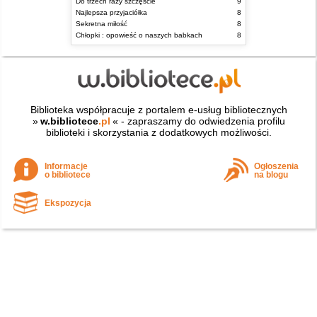
Do trzech razy szczęście
9
Najlepsza przyjaciółka
8
Sekretna miłość
8
Chłopki : opowieść o naszych babkach
8
Biblioteka współpracuje z portalem e-usług bibliotecznych
»
w.bibliotece
.pl
« - zapraszamy do odwiedzenia profilu
biblioteki i skorzystania z dodatkowych możliwości.
Informacje
Ogłoszenia
o bibliotece
na blogu
Ekspozycja