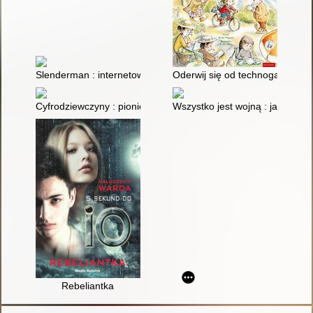
Slenderman : internetowy demon, choroba psychiczna i zbrod
Oderwij się od technogadżetów :
Cyfrodziewczyny : pionierki polskiej informatyki
Wszystko jest wojną : jak mocar
Rebeliantka