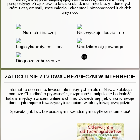
perspektywy. Znajdziesz tu książki dla dzieci, młodzieży i dorosłych,
które uczą empatii, zrozumienia i akceptacji różnorodności ludzkich
umysłów.
Normalni inaczej
Niezwyczajni ludzie : nowe spo
Logistyka autyzmu : przewodnik dla rodziców, którzy zmagają 
Urodziłem się pewnego błękitn
Diagnoza zaburzeń ze spektrum autyzmu
ZALOGUJ SIĘ Z GŁOWĄ - BEZPIECZNI W INTERNECIE
Internet to ocean możliwości, ale i ukrytych mielizn. Nasza kolekcja
pomoże Ci zadbać o prywatność, rozpoznać manipulację i odnaleźć
balans między światem online a offline. Dowiedz się, jak chronić swoje
dane i jak mądrze towarzyszyć dzieciom w ich cyfrowej przygodzie.
Sprawdź, jak być bezpiecznym i świadomym użytkownikiem sieci!