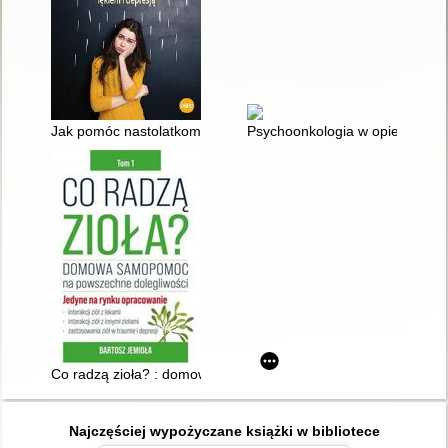
Jak pomóc nastolatkom : w walce ze stresem, lękiem i depresj
Psychoonkologia w opiece paliat
Co radzą zioła? : domowa samopomoc na powszechne dolegliw
Najczęściej wypożyczane książki w bibliotece