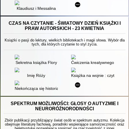
Klaudiusz i Messalina
CZAS NA CZYTANIE - ŚWIATOWY DZIEŃ KSIĄŻKI I
PRAW AUTORSKICH - 23 KWIETNIA
Książki o pasji do lektury, wielkich bibliotekach i magii słowa. Wybór dla
tych, dla których czytanie to styl życia.
Sekretna książka Flory
Ćwiczenia kreatywnego pisania :
Imię Róży
Książka na wojnie : czytanie w 
Niekończąca się historia
SPEKTRUM MOŻLIWOŚCI: GŁOSY O AUTYZMIE I
NEURORÓŻNORODNOŚCI
Zbiór publikacji przybliżający świat osób w spektrum autyzmu. Kolekcja
obejmuje literaturę fachową, poradniki wspierające samorzeczność oraz
beletrystykę pozwalającą spojrzeć na rzeczywistość z innej