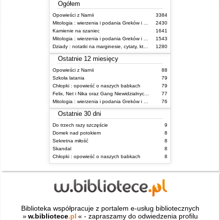
Ogółem
Opowieści z Narnii
3384
Mitologia : wierzenia i podania Greków i Rzymian
2430
Kamienie na szaniec
1641
Mitologia : wierzenia i podania Greków i Rzymian
1543
Dziady : notatki na marginesie, cytaty, które warto znać, streszczenie
1280
Ostatnie 12 miesięcy
Opowieści z Narnii
88
Szkoła latania
79
Chłopki : opowieść o naszych babkach
79
Felix, Net i Nika oraz Gang Niewidzialnych Ludzi
77
Mitologia : wierzenia i podania Greków i Rzymian
76
Ostatnie 30 dni
Do trzech razy szczęście
9
Domek nad potokiem
8
Sekretna miłość
8
Skandal
8
Chłopki : opowieść o naszych babkach
8
Biblioteka współpracuje z portalem e-usług bibliotecznych
»
w.bibliotece
.pl
« - zapraszamy do odwiedzenia profilu