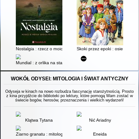
Nostalgia : rzecz o moich ukochankach
Skoki przez epoki : osiem podr
Mundial : z orlika na stadiony świata!
WOKÓŁ ODYSEI: MITOLOGIA I ŚWIAT ANTYCZNY
Odyseja w kinach na nowo rozbudza fascynację starożytnością. Prosto
z kina przyjdźcie do biblioteki po lektury, które pomogą Wam zostać w
świecie bogów, herosów, przeznaczenia i wielkich wydarzeń!
Klątwa Tytana
Nić Ariadny
Ziarno granatu : mitologia według kobiet
Eneida