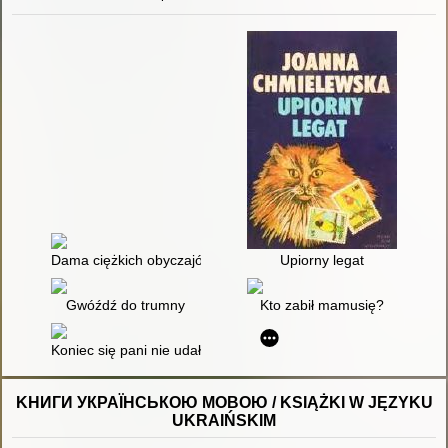
Dama ciężkich obyczajów
Upiorny legat
Gwóźdź do trumny
Kto zabił mamusię?
Koniec się pani nie udał
KНИГИ УКРАЇНСЬКОЮ МОВОЮ / KSIĄŻKI W JĘZYKU
UKRAIŃSKIM