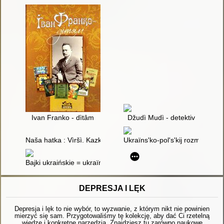
Ivan Franko - dìtâm
Džudì Mudì - detektiv
Naša hatka : Vìršì. Kazki. Opovìdannâ
Ukraïns'ko-pol's'kij rozmovnik 
Bajki ukraińskie = ukraïns'kì kazki
DEPRESJA I LĘK
Depresja i lęk to nie wybór, to wyzwanie, z którym nikt nie powinien
mierzyć się sam. Przygotowaliśmy tę kolekcję, aby dać Ci rzetelną
wiedzę i konkretne narzędzia. Znajdziesz tu zarówno naukowe