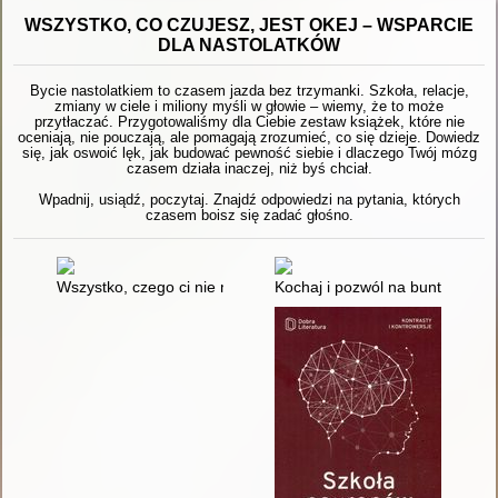
WSZYSTKO, CO CZUJESZ, JEST OKEJ – WSPARCIE
DLA NASTOLATKÓW
Bycie nastolatkiem to czasem jazda bez trzymanki. Szkoła, relacje,
zmiany w ciele i miliony myśli w głowie – wiemy, że to może
przytłaczać. Przygotowaliśmy dla Ciebie zestaw książek, które nie
oceniają, nie pouczają, ale pomagają zrozumieć, co się dzieje. Dowiedz
się, jak oswoić lęk, jak budować pewność siebie i dlaczego Twój mózg
czasem działa inaczej, niż byś chciał.
Wpadnij, usiądź, poczytaj. Znajdź odpowiedzi na pytania, których
czasem boisz się zadać głośno.
Wszystko, czego ci nie mówią, gdy jesteś nastolatkiem : jak p
Kochaj i pozwól na bunt : jak t