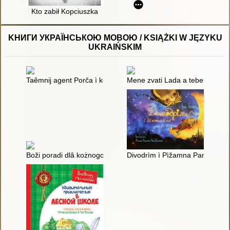
Kto zabił Kopciuszka
KНИГИ УКРАЇНСЬКОЮ МОВОЮ / KSIĄŻKI W JĘZYKU
UKRAIŃSKIM
Taêmnij agent Porča ì kozak Morozenko ; Taêmnicì lìseû "Kond
Mene zvati Lada a tebe?
Boži poradi dlâ kożnogo : proŝennâ
Divodrìm ì Pìžamna Panì