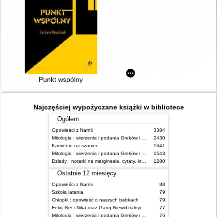
Punkt wspólny
Najczęściej wypożyczane książki w bibliotece
Ogółem
Opowieści z Narnii
3384
Mitologia : wierzenia i podania Greków i Rzymian
2430
Kamienie na szaniec
1641
Mitologia : wierzenia i podania Greków i Rzymian
1543
Dziady : notatki na marginesie, cytaty, które warto znać, streszczenie
1280
Ostatnie 12 miesięcy
Opowieści z Narnii
88
Szkoła latania
79
Chłopki : opowieść o naszych babkach
79
Felix, Net i Nika oraz Gang Niewidzialnych Ludzi
77
Mitologia : wierzenia i podania Greków i Rzymian
76