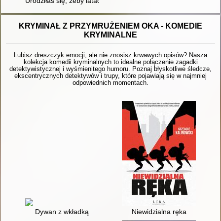
Urodziłaś się, żeby latać : książka dla Twojej córki
KRYMINAŁ Z PRZYMRUŻENIEM OKA - KOMEDIE
KRYMINALNE
Lubisz dreszczyk emocji, ale nie znosisz krwawych opisów? Nasza
kolekcja komedii kryminalnych to idealne połączenie zagadki
detektywistycznej i wyśmienitego humoru. Poznaj błyskotliwe śledcze,
ekscentrycznych detektywów i trupy, które pojawiają się w najmniej
odpowiednich momentach.
Dywan z wkładką
Niewidzialna ręka