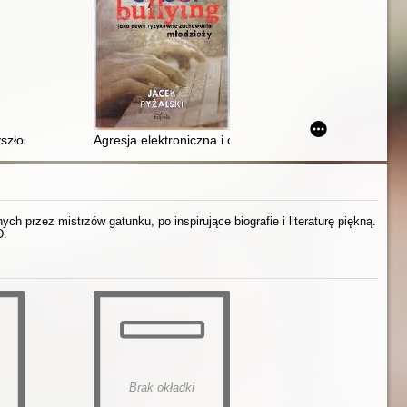
yszłości czyli Jak działa sztuczna inteligencja
Agresja elektroniczna i cyberbullying jako nowe ryzy
h przez mistrzów gatunku, po inspirujące biografie i literaturę piękną.
D.
Brak okładki