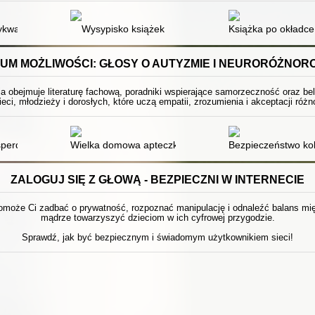
kwariacie Morisaki
Wysypisko książek
Książka po okładce
UM MOŻLIWOŚCI: GŁOSY O AUTYZMIE I NEURORÓŻNOR
ja obejmuje literaturę fachową, poradniki wspierające samorzeczność oraz be
ieci, młodzieży i dorosłych, które uczą empatii, zrozumienia i akceptacji ró
perdzieciaka : poradnik dla dzieci i młodzieży z zespołem Aspergera
Wielka domowa apteczka psychologiczna : 200 plansz t
Bezpieczeństwo kob
ZALOGUJ SIĘ Z GŁOWĄ - BEZPIECZNI W INTERNECIE
pomoże Ci zadbać o prywatność, rozpoznać manipulację i odnaleźć balans międ
mądrze towarzyszyć dzieciom w ich cyfrowej przygodzie.
Sprawdź, jak być bezpiecznym i świadomym użytkownikiem sieci!