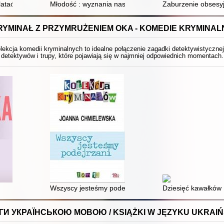
latać : książka dla Twojej córki
Młodość : wyznania nastolatków
Zaburzenie obsesyj
RYMINAŁ Z PRZYMRUŻENIEM OKA - KOMEDIE KRYMINAL
ekcja komedii kryminalnych to idealne połączenie zagadki detektywistyczne
detektywów i trupy, które pojawiają się w najmniej odpowiednich momentach.
Wszyscy jesteśmy podejrzani
Dziesięć kawałków 
ГИ УКРАЇНСЬКОЮ МОВОЮ / KSIĄŻKI W JĘZYKU UKRAIŃ