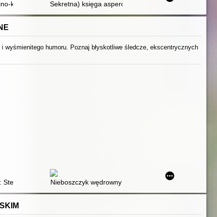
no-kompulsyjne u nastolatków : jak poradzić sobie z natrętnymi myślam
Sekretna) księga asperdzieciaka : poradnik dla dzieci
NE
j i wyśmienitego humoru. Poznaj błyskotliwe śledcze, ekscentrycznych
: Stephanie Plum : dziewczyny nie płaczą
Nieboszczyk wędrowny
SKIM