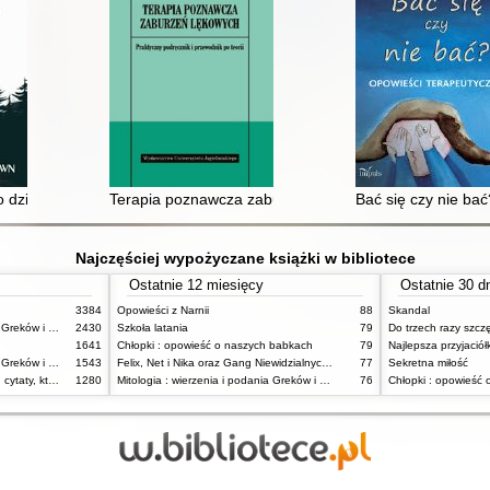
 dzień : wykłady radiowe
Terapia poznawcza zaburzeń lękowych : praktyczny podr
Bać się czy nie ba
Najczęściej wypożyczane książki w bibliotece
Ostatnie 12 miesięcy
Ostatnie 30 d
3384
Opowieści z Narnii
88
Skandal
Mitologia : wierzenia i podania Greków i Rzymian
2430
Szkoła latania
79
Do trzech razy szcz
1641
Chłopki : opowieść o naszych babkach
79
Najlepsza przyjaciół
Mitologia : wierzenia i podania Greków i Rzymian
1543
Felix, Net i Nika oraz Gang Niewidzialnych Ludzi
77
Sekretna miłość
Dziady : notatki na marginesie, cytaty, które warto znać, streszczenie
1280
Mitologia : wierzenia i podania Greków i Rzymian
76
Chłopki : opowieść