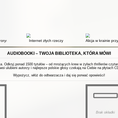
wami i przemocą
orystyczne obiektów użyteczności publicznej. T. 4,
Internet złych rzeczy
Alicja w krainie prz
AUDIOBOOKI – TWOJA BIBLIOTEKA, KTÓRA MÓWI
 Odkryj ponad 1500 tytułów – od mrożących krew w żyłach thrillerów czytanyc
woi ulubieni autorzy i najlepsze polskie głosy czekają na Ciebie na płytach C
Wypożycz, włóż do odtwarzacza i daj się porwać opowieści!
Brak okładki