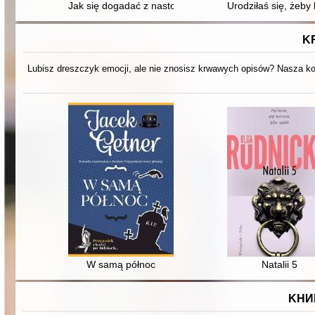
Jak się dogadać z nastolatkiem?
Urodziłaś się, żeby 
K
Lubisz dreszczyk emocji, ale nie znosisz krwawych opisów? Nasza kol
W samą północ
Natalii 5
KНИ