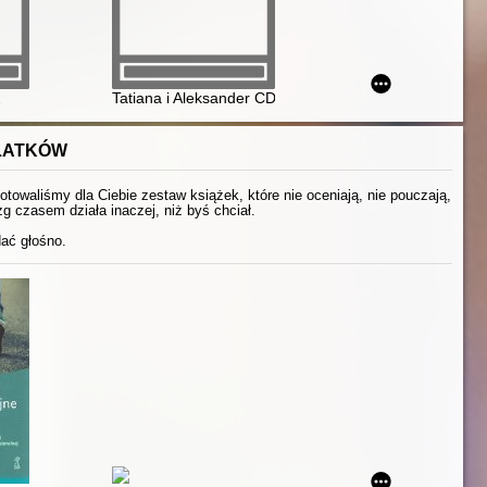
2
Tatiana i Aleksander CD 1-2
OLATKÓW
otowaliśmy dla Ciebie zestaw książek, które nie oceniają, nie pouczają,
g czasem działa inaczej, niż byś chciał.
dać głośno.