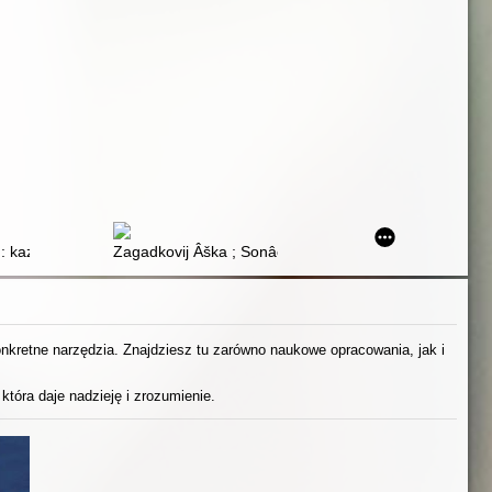
 : kazka pro začarovane mìsto
Zagadkovij Âška ; Sonâčnij zajčik ì Sonâčnij vovk
konkretne narzędzia. Znajdziesz tu zarówno naukowe opracowania, jak i
która daje nadzieję i zrozumienie.