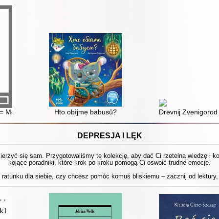
 = Modlitewnik dla rodziny
Hto obìjme babusû?
Drevnij Zvenigorod
DEPRESJA I LĘK
 mierzyć się sam. Przygotowaliśmy tę kolekcję, aby dać Ci rzetelną wiedzę i 
kojące poradniki, które krok po kroku pomogą Ci oswoić trudne emocje.
ratunku dla siebie, czy chcesz pomóc komuś bliskiemu – zacznij od lektury, 