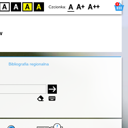
0
D
BW
YB
BY
F0
F1
F2
Czcionka:
w
Bibliografia regionalna