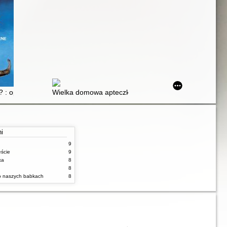
ęcznik i przewodnik po teorii
ć? : opowieści terapeutyczne
Wielka domowa apteczka psychologiczna : 200 plansz t
ni
9
ęście
9
ka
8
8
 o naszych babkach
8