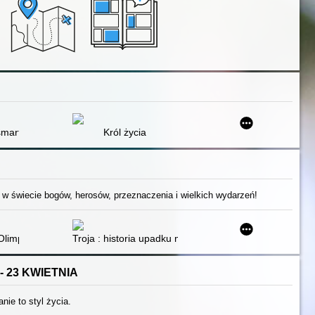
smartfony
Król życia
 w świecie bogów, herosów, przeznaczenia i wielkich wydarzeń!
 Olimpu : bogowie i bohaterowie opowiadają mity greckie
Troja : historia upadku miasta
- 23 KWIETNIA
anie to styl życia.