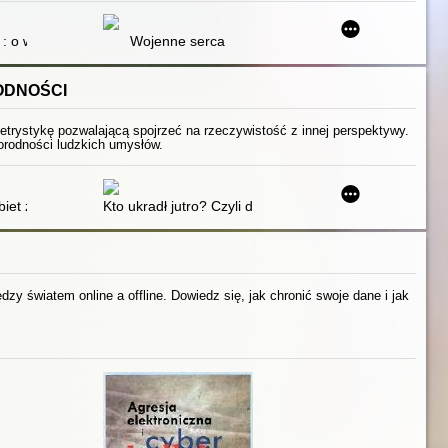
 : o współczesnym polskim projektowaniu okładek książkowych
Wojenne serca
ODNOŚCI
letrystykę pozwalającą spojrzeć na rzeczywistość z innej perspektywy.
żnorodności ludzkich umysłów.
erapeutycznych + materiały online : CBT toolbox
iet z zespołem Aspergera : umiejętności życiowe, które mogą uratowa
Kto ukradł jutro? Czyli dlaczego nie jest jak z obrazka
zy światem online a offline. Dowiedz się, jak chronić swoje dane i jak