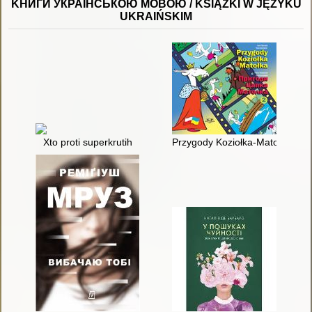
KНИГИ УКРАЇНСЬКОЮ МОВОЮ / KSIĄŻKI W JĘZYKU
UKRAIŃSKIM
Xto proti superkrutih
Przygody Koziołka-Matołka. 2 =