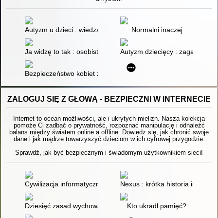
Autyzm u dzieci : wiedza kliniczna
Normalni inaczej
Ja widzę to tak : osobiste spojrzenie na autyzm i zespół Asper
Autyzm dziecięcy : zagadnienia 
Bezpieczeństwo kobiet z zespołem Aspergera : umiejętności ż
ZALOGUJ SIĘ Z GŁOWĄ - BEZPIECZNI W INTERNECIE
Internet to ocean możliwości, ale i ukrytych mielizn. Nasza kolekcja
pomoże Ci zadbać o prywatność, rozpoznać manipulację i odnaleźć
balans między światem online a offline. Dowiedz się, jak chronić swoje
dane i jak mądrze towarzyszyć dzieciom w ich cyfrowej przygodzie.
Sprawdź, jak być bezpiecznym i świadomym użytkownikiem sieci!
Cywilizacja informatyczna i internet : konteksty współczesne
Nexus : krótka historia informacj
Dziesięć zasad wychowania w świecie technologii
Kto ukradł pamięć?