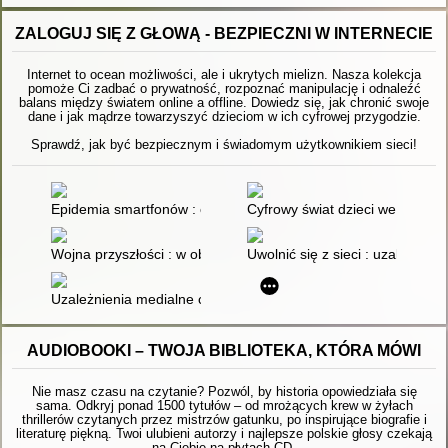
ZALOGUJ SIĘ Z GŁOWĄ - BEZPIECZNI W INTERNECIE
Internet to ocean możliwości, ale i ukrytych mielizn. Nasza kolekcja
pomoże Ci zadbać o prywatność, rozpoznać manipulację i odnaleźć
balans między światem online a offline. Dowiedz się, jak chronić swoje
dane i jak mądrze towarzyszyć dzieciom w ich cyfrowej przygodzie.
Sprawdź, jak być bezpiecznym i świadomym użytkownikiem sieci!
Epidemia smartfonów : czy jest zagrożeniem dla zdrowia, eduk
Cyfrowy świat dzieci we wczesn
Wojna przyszłości : w obliczu nowego globalnego pola bitwy
Uwolnić się z sieci : uzależnieni
Uzależnienia medialne czyli O patologicznym wykorzystaniu me
AUDIOBOOKI – TWOJA BIBLIOTEKA, KTÓRA MÓWI
Nie masz czasu na czytanie? Pozwól, by historia opowiedziała się
sama. Odkryj ponad 1500 tytułów – od mrożących krew w żyłach
thrillerów czytanych przez mistrzów gatunku, po inspirujące biografie i
literaturę piękną. Twoi ulubieni autorzy i najlepsze polskie głosy czekają
na Ciebie na płytach CD.