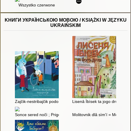
Wszystko czerwone
KНИГИ УКРАЇНСЬКОЮ МОВОЮ / KSIĄŻKI W JĘZYKU
UKRAIŃSKIM
Zajčik-nestribajčik podorožuê
Lisenâ Ìbìsek ta jogo druzì : kniž
Sonce sered nočì ; Prigodi v Pavutinìï
Molitovnik dlâ sìm'ï = Modlitewn