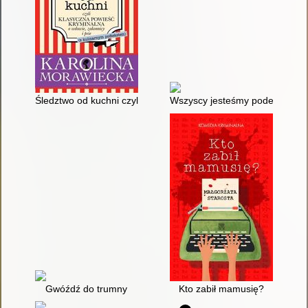
Śledztwo od kuchni czyli Klasyczna powieść kryminalna o wdow
Wszyscy jesteśmy podejrzani
Gwóźdź do trumny
Kto zabił mamusię?