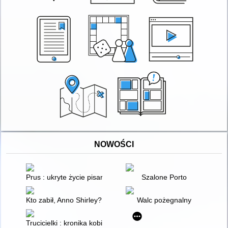
NOWOŚCI
Prus : ukryte życie pisarza
Szalone Porto
Kto zabił, Anno Shirley?
Walc pożegnalny
Trucicielki : kronika kobiecych zbrodni od antyku po współcze