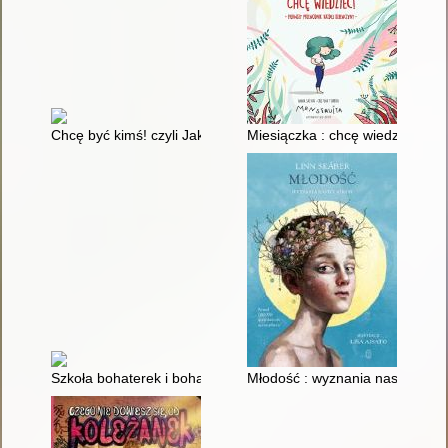
Chcę być kimś! czyli Jak osiągnąć cele w czasach, gdy wszysc
Miesiączka : chcę wiedzieć! : 
Szkoła bohaterek i bohaterów czyli Jak radzić sobie z życiem
Młodość : wyznania nastolatkó