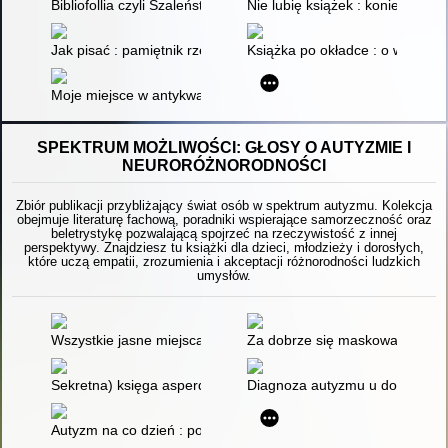
Bibliofollia czyli Szaleństwo czytania
Nie lubię książek : koniec kropk
Jak pisać : pamiętnik rzemieślnika
Książka po okładce : o współc
Moje miejsce w antykwariacie Morisaki
SPEKTRUM MOŻLIWOŚCI: GŁOSY O AUTYZMIE I
NEURORÓŻNORODNOŚCI
Zbiór publikacji przybliżający świat osób w spektrum autyzmu. Kolekcja
obejmuje literaturę fachową, poradniki wspierające samorzeczność oraz
beletrystykę pozwalającą spojrzeć na rzeczywistość z innej
perspektywy. Znajdziesz tu książki dla dzieci, młodzieży i dorosłych,
które uczą empatii, zrozumienia i akceptacji różnorodności ludzkich
umysłów.
Wszystkie jasne miejsca
Za dobrze się maskowałam : r
Sekretna) księga asperdzieciaka : poradnik dla młodzieży w 
Diagnoza autyzmu u dorosłych 
Autyzm na co dzień : ponad 150 sprawdzonych sposobów pos