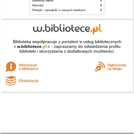
Sekretna miłość
8
Skandal
8
Chłopki : opowieść o naszych babkach
8
Biblioteka współpracuje z portalem e-usług bibliotecznych
»
w.bibliotece
.pl
« - zapraszamy do odwiedzenia profilu
biblioteki i skorzystania z dodatkowych możliwości.
Informacje
Ogłoszenia
o bibliotece
na blogu
Ekspozycja