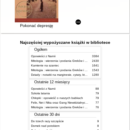
Pokonać depresję
Najczęściej wypożyczane książki w bibliotece
Ogółem
Opowieści z Narnii
3384
Mitologia : wierzenia i podania Greków i Rzymian
2430
Kamienie na szaniec
1641
Mitologia : wierzenia i podania Greków i Rzymian
1543
Dziady : notatki na marginesie, cytaty, które warto znać, streszczenie
1280
Ostatnie 12 miesięcy
Opowieści z Narnii
88
Szkoła latania
79
Chłopki : opowieść o naszych babkach
79
Felix, Net i Nika oraz Gang Niewidzialnych Ludzi
77
Mitologia : wierzenia i podania Greków i Rzymian
76
Ostatnie 30 dni
Do trzech razy szczęście
9
Domek nad potokiem
8