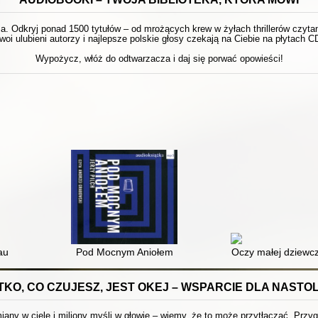
 Odkryj ponad 1500 tytułów – od mrożących krew w żyłach thrillerów czytanyc
woi ulubieni autorzy i najlepsze polskie głosy czekają na Ciebie na płytach C
Wypożycz, włóż do odtwarzacza i daj się porwać opowieści!
au
Pod Mocnym Aniołem
Oczy małej dziewcz
KO, CO CZUJESZ, JEST OKEJ – WSPARCIE DLA NAST
any w ciele i miliony myśli w głowie – wiemy, że to może przytłaczać. Przyg