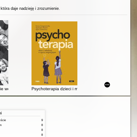
która daje nadzieję i zrozumienie.
trukcyjne przekonania dzięki technikom terapii schematów oraz ACT
nie wokół chorób psychicznych w rodzinie
Psychoterapia dzieci i młodzieży w ujęciu integracyjnym 
ni
ęście
9
m
8
8
8