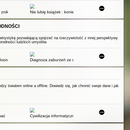
i znikną
Nie lubię książek : koniec kropka
ODNOŚCI
letrystykę pozwalającą spojrzeć na rzeczywistość z innej perspektywy.
żnorodności ludzkich umysłów.
Moon
Diagnoza zaburzeń ze spektrum autyzmu
zy światem online a offline. Dowiedz się, jak chronić swoje dane i jak
bać
Cywilizacja informatyczna i internet : konteksty wsp