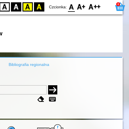
0
D
BW
YB
BY
F0
F1
F2
Czcionka:
w
Bibliografia regionalna