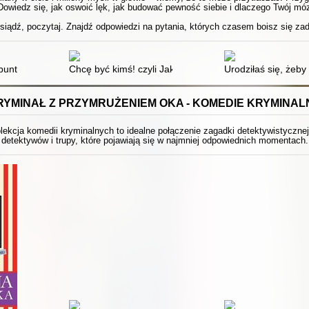
Dowiedz się, jak oswoić lęk, jak budować pewność siebie i dlaczego Twój móz
siądź, poczytaj. Znajdź odpowiedzi na pytania, których czasem boisz się za
bunt : jak towarzyszyć nastolatkom w dorastaniu
Chcę być kimś! czyli Jak osiągnąć cele w czasach, gd
Urodziłaś się, żeby 
RYMINAŁ Z PRZYMRUŻENIEM OKA - KOMEDIE KRYMINAL
ekcja komedii kryminalnych to idealne połączenie zagadki detektywistyczne
detektywów i trupy, które pojawiają się w najmniej odpowiednich momentach.