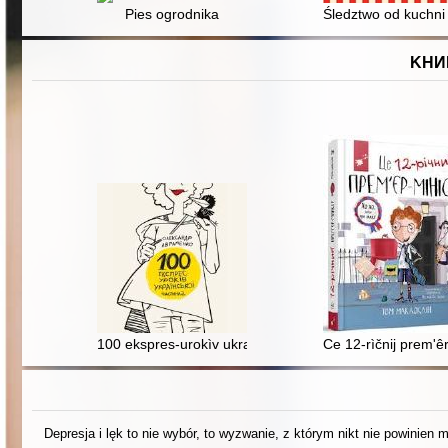
Pies ogrodnika
Śledztwo od kuchni 
KНИ
100 ekspres-urokìv ukraïns'koï. Častina 2
Ce 12-rìčnij prem'êr
Depresja i lęk to nie wybór, to wyzwanie, z którym nikt nie powinien