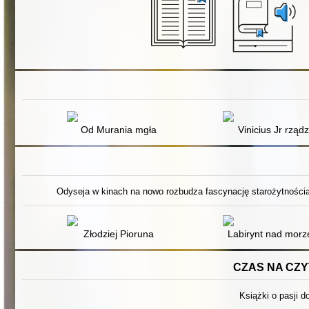
Od Murania mgła
Vinicius Jr rządz
Odyseja w kinach na nowo rozbudza fascynację starożytnością.
Złodziej Pioruna
Labirynt nad mor
CZAS NA CZYT
Książki o pasji do