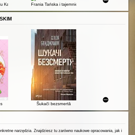
inarnym podtekstem)
u Kattowitz
Frania Tańska i tajemnica zaginionego obrazu
SKIM
es
Šukačì bezsmertâ
konkretne narzędzia. Znajdziesz tu zarówno naukowe opracowania, jak i