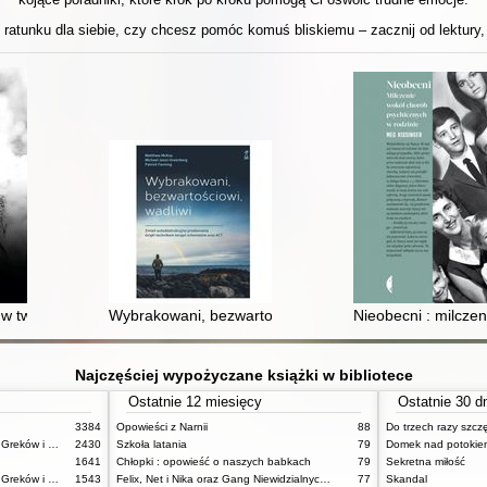
ratunku dla siebie, czy chcesz pomóc komuś bliskiemu – zacznij od lektury, 
 w twarz z epidemią stresu i lęku wśród dziewcząt
Wybrakowani, bezwartościowi, wadliwi : zmień autodes
Nieobecni : milcze
Najczęściej wypożyczane książki w bibliotece
Ostatnie 12 miesięcy
Ostatnie 30 d
3384
Opowieści z Narnii
88
Do trzech razy szcz
Mitologia : wierzenia i podania Greków i Rzymian
2430
Szkoła latania
79
Domek nad potokie
1641
Chłopki : opowieść o naszych babkach
79
Sekretna miłość
Mitologia : wierzenia i podania Greków i Rzymian
1543
Felix, Net i Nika oraz Gang Niewidzialnych Ludzi
77
Skandal