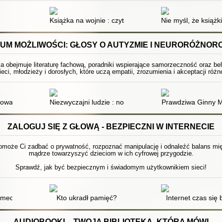
Książka na wojnie : czytanie w ogniu walki
Nie myśl, że książk
UM MOŻLIWOŚCI: GŁOSY O AUTYZMIE I NEURORÓŻNOR
ja obejmuje literaturę fachową, poradniki wspierające samorzeczność oraz be
ieci, młodzieży i dorosłych, które uczą empatii, zrozumienia i akceptacji ró
erapeutycznych + materiały online : CBT toolbox
kowałam : rozmowy o doświadczeniach kobiet w spektrum autyzmu
Niezwyczajni ludzie : nowe spojrzenie na autyzm
Prawdziwa Ginny 
ZALOGUJ SIĘ Z GŁOWĄ - BEZPIECZNI W INTERNECIE
pomoże Ci zadbać o prywatność, rozpoznać manipulację i odnaleźć balans międ
mądrze towarzyszyć dzieciom w ich cyfrowej przygodzie.
Sprawdź, jak być bezpiecznym i świadomym użytkownikiem sieci!
 media - użytkownicy - zastosowania
Kto ukradł pamięć?
Internet czas się 
AUDIOBOOKI – TWOJA BIBLIOTEKA, KTÓRA MÓWI