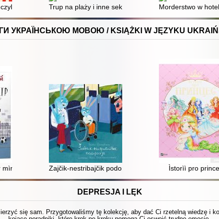
czyli Klasyczna powieść kryminalna o wdowie, zakonnicy i psie (z kul
Trup na plaży i inne sekrety rodzinne
Morderstwo w hotel
ГИ УКРАЇНСЬКОЮ МОВОЮ / KSIĄŻKI W JĘZYKU UKRAIŃ
 mìnìstr
Zajčik-nestribajčik podorožuê
Ìstorìì pro princ
DEPRESJA I LĘK
 mierzyć się sam. Przygotowaliśmy tę kolekcję, aby dać Ci rzetelną wiedzę i 
kojące poradniki, które krok po kroku pomogą Ci oswoić trudne emocje.