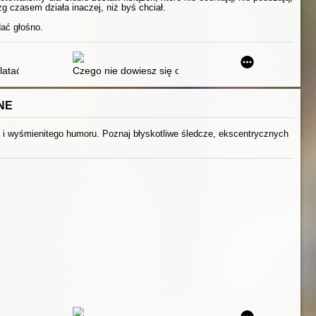
g czasem działa inaczej, niż byś chciał.
dać głośno.
y wszyscy dookoła mają wywalone. [2]
latać : książka dla Twojej córki
Czego nie dowiesz się od koleżanek : poradnik nowocz
NE
j i wyśmienitego humoru. Poznaj błyskotliwe śledcze, ekscentrycznych