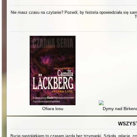
Nie masz czasu na czytanie? Pozwól, by historia opowiedziała się sama.
T
Ofiara losu
Dymy nad Birken
WSZYST
Bycie nastolatkiem to czasem jazda bez trzymanki. Szkoła, relacje, zmi