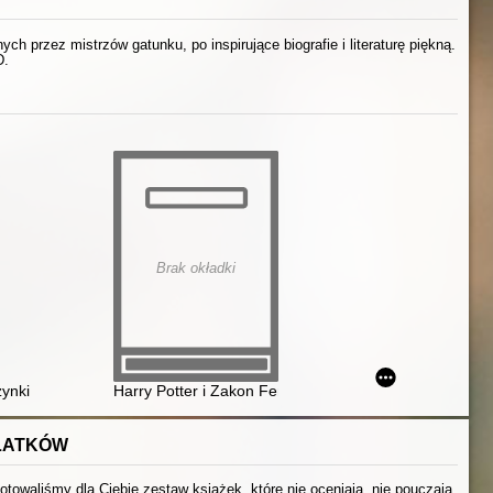
h przez mistrzów gatunku, po inspirujące biografie i literaturę piękną.
D.
Brak okładki
ynki
Harry Potter i Zakon Feniksa. (CD 1-12) Cz. 1
OLATKÓW
otowaliśmy dla Ciebie zestaw książek, które nie oceniają, nie pouczają,