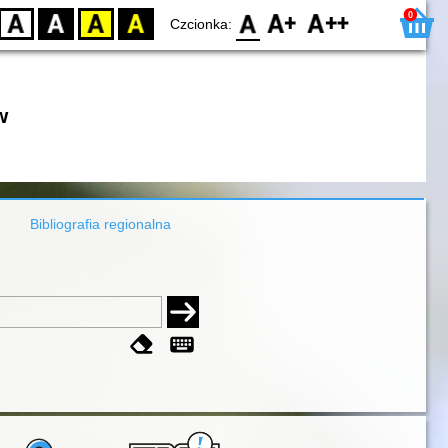
0
D
BW
YB
BY
F0
F1
F2
Czcionka:
w
Bibliografia regionalna