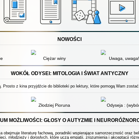
NOWOŚCI
ie
Ciężar winy
Uwaga, uwaga
WOKÓŁ ODYSEI: MITOLOGIA I ŚWIAT ANTYCZNY
 Prosto z kina przyjdźcie do biblioteki po lektury, które pomogą Wam zostać
Złodziej Pioruna
Odyseja : (wybó
UM MOŻLIWOŚCI: GŁOSY O AUTYZMIE I NEURORÓŻNOR
ja obejmuje literaturę fachową, poradniki wspierające samorzeczność oraz be
ieci, młodzieży i dorosłych, które uczą empatii, zrozumienia i akceptacji ró