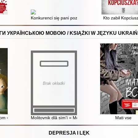
Konkurenci się pani pozbyli
Kto zabił Kopcius
ГИ УКРАЇНСЬКОЮ МОВОЮ / KSIĄŻKI W JĘZYKU UKRAIŃ
Brak okładki
dom = Teper naš dìm tut
Molitovnik dlâ sìm'ï = Modlitewnik dla rodziny
Mati vse
DEPRESJA I LĘK