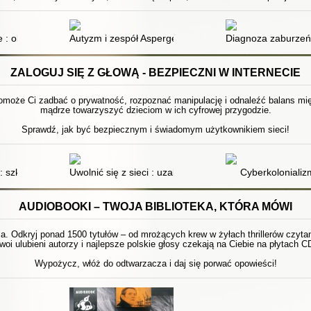
e : objawy i wspomaganie : prawdziwa opowieść o Maciusiu
Autyzm i zespół Aspergera
Diagnoza zaburzeń
ZALOGUJ SIĘ Z GŁOWĄ - BEZPIECZNI W INTERNECIE
pomoże Ci zadbać o prywatność, rozpoznać manipulację i odnaleźć balans międ
mądrze towarzyszyć dzieciom w ich cyfrowej przygodzie.
Sprawdź, jak być bezpiecznym i świadomym użytkownikiem sieci!
chrona praw dziecka w przestrzeni Internetu
: szklana pułapka czy szansa na rozwój twojego dziecka?
Uwolnić się z sieci : uzależnienie od internetu
Cyberkolonializ
AUDIOBOOKI – TWOJA BIBLIOTEKA, KTÓRA MÓWI
 Odkryj ponad 1500 tytułów – od mrożących krew w żyłach thrillerów czytanyc
woi ulubieni autorzy i najlepsze polskie głosy czekają na Ciebie na płytach C
Wypożycz, włóż do odtwarzacza i daj się porwać opowieści!