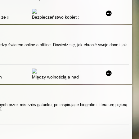
 ze spektrum autyzmu
Bezpieczeństwo kobiet z zespołem Aspergera : umieję
zy światem online a offline. Dowiedz się, jak chronić swoje dane i jak
m
Między wolnością a nadzorem : internet w zmieniający
h przez mistrzów gatunku, po inspirujące biografie i literaturę piękną.
D.