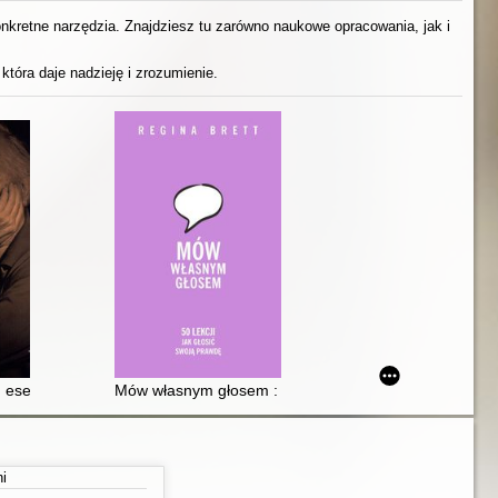
konkretne narzędzia. Znajdziesz tu zarówno naukowe opracowania, jak i
która daje nadzieję i zrozumienie.
esej o depresji
Mów własnym głosem : 50 lekcji jak jak głosić swoją p
ni