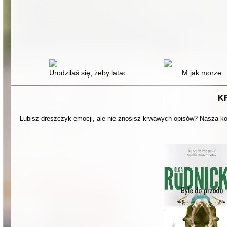
Urodziłaś się, żeby latać : książka dla Twojej córki
M jak morze
K
Lubisz dreszczyk emocji, ale nie znosisz krwawych opisów? Nasza kol