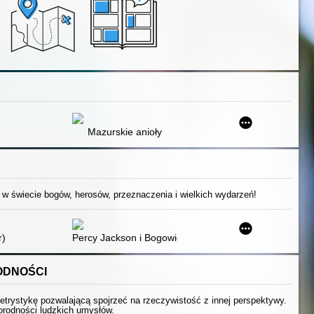
!
Mazurskie anioły
 w świecie bogów, herosów, przeznaczenia i wielkich wydarzeń!
r)
Percy Jackson i Bogowie Olimpijscy : przewodnik po ś
ODNOŚCI
letrystykę pozwalającą spojrzeć na rzeczywistość z innej perspektywy.
żnorodności ludzkich umysłów.