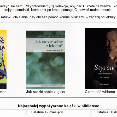
 mierzyć się sam. Przygotowaliśmy tę kolekcję, aby dać Ci rzetelną wiedzę i 
kojące poradniki, które krok po kroku pomogą Ci oswoić trudne emocje.
ratunku dla siebie, czy chcesz pomóc komuś bliskiemu – zacznij od lektury, 
ienia : jak radzić sobie z lękami
Jak radzić sobie z lękiem
Ciemność widoma : 
Najczęściej wypożyczane książki w bibliotece
Ostatnie 12 miesięcy
Ostatnie 30 d