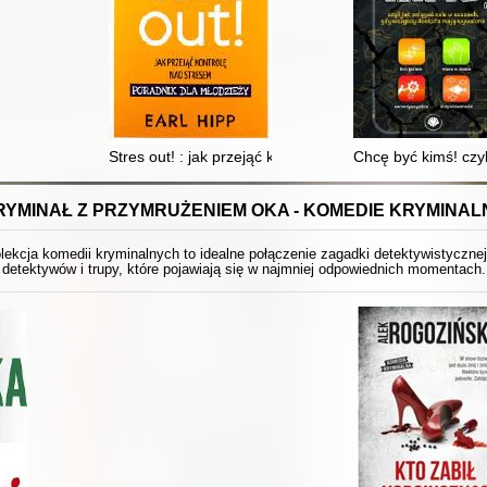
Stres out! : jak przejąć kontrolę nad stresem : poradni
Chcę być kimś! czy
RYMINAŁ Z PRZYMRUŻENIEM OKA - KOMEDIE KRYMINAL
ekcja komedii kryminalnych to idealne połączenie zagadki detektywistyczne
detektywów i trupy, które pojawiają się w najmniej odpowiednich momentach.