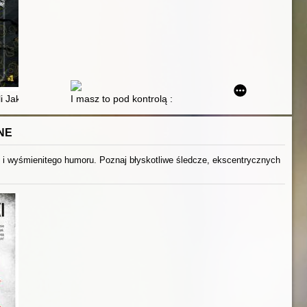
k dla młodzieży
li Jak osiągnąć cele w czasach, gdy wszyscy dookoła mają wywalone. [
I masz to pod kontrolą : poradnik o zdrowiu psychiczn
NE
j i wyśmienitego humoru. Poznaj błyskotliwe śledcze, ekscentrycznych