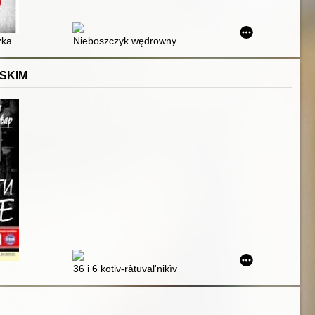
zka
Nieboszczyk wędrowny
SKIM
36 i 6 kotiv-râtuval'nikìv