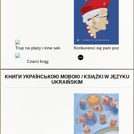
Trup na plaży i inne sekrety rodzinne
Konkurenci się pani pozbyli
Czarci krąg
KНИГИ УКРАЇНСЬКОЮ МОВОЮ / KSIĄŻKI W JĘZYKU
UKRAIŃSKIM