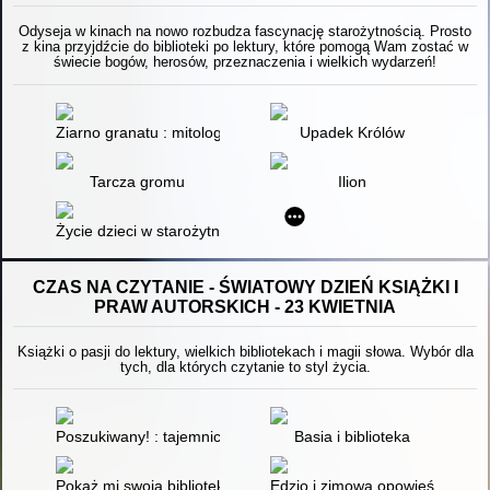
Odyseja w kinach na nowo rozbudza fascynację starożytnością. Prosto
z kina przyjdźcie do biblioteki po lektury, które pomogą Wam zostać w
świecie bogów, herosów, przeznaczenia i wielkich wydarzeń!
Ziarno granatu : mitologia według kobiet
Upadek Królów
Tarcza gromu
Ilion
Życie dzieci w starożytnej Grecji
CZAS NA CZYTANIE - ŚWIATOWY DZIEŃ KSIĄŻKI I
PRAW AUTORSKICH - 23 KWIETNIA
Książki o pasji do lektury, wielkich bibliotekach i magii słowa. Wybór dla
tych, dla których czytanie to styl życia.
Poszukiwany! : tajemniczy złodziej książek
Basia i biblioteka
Pokaż mi swoją bibliotekę
Edzio i zimowa opowieść