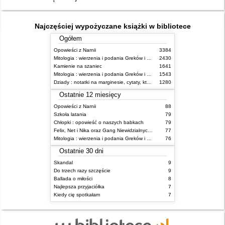
Najczęściej wypożyczane książki w bibliotece
Ogółem
Opowieści z Narnii
3384
Mitologia : wierzenia i podania Greków i Rzymian
2430
Kamienie na szaniec
1641
Mitologia : wierzenia i podania Greków i Rzymian
1543
Dziady : notatki na marginesie, cytaty, które warto znać, streszczenie
1280
Ostatnie 12 miesięcy
Opowieści z Narnii
88
Szkoła latania
79
Chłopki : opowieść o naszych babkach
79
Felix, Net i Nika oraz Gang Niewidzialnych Ludzi
77
Mitologia : wierzenia i podania Greków i Rzymian
76
Ostatnie 30 dni
Skandal
9
Do trzech razy szczęście
9
Ballada o miłości
8
Najlepsza przyjaciółka
7
Kiedy cię spotkałam
7