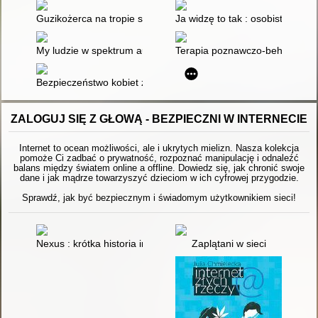
Guzikożerca na tropie słów
Ja widzę to tak : osobiste spoj
My ludzie w spektrum autyzmu : różnorodni autentyczni niezwy
Terapia poznawczo-behawioralna
Bezpieczeństwo kobiet z zespołem Aspergera : umiejętności ż
ZALOGUJ SIĘ Z GŁOWĄ - BEZPIECZNI W INTERNECIE
Internet to ocean możliwości, ale i ukrytych mielizn. Nasza kolekcja
pomoże Ci zadbać o prywatność, rozpoznać manipulację i odnaleźć
balans między światem online a offline. Dowiedz się, jak chronić swoje
dane i jak mądrze towarzyszyć dzieciom w ich cyfrowej przygodzie.
Sprawdź, jak być bezpiecznym i świadomym użytkownikiem sieci!
Nexus : krótka historia informacji : od epoki kamienia do sztuczn
Zaplątani w sieci