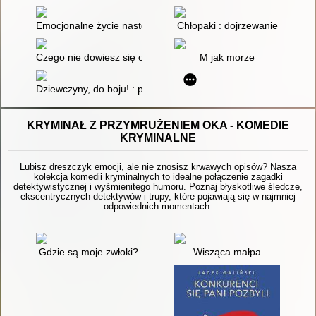
Emocjonalne życie nastolatków : dorastanie w empatii, harmoni
Chłopaki : dojrzewanie
Czego nie dowiesz się od koleżanek : poradnik nowoczesnej dz
M jak morze
Dziewczyny, do boju! : poradnik młodej aktywistki
KRYMINAŁ Z PRZYMRUŻENIEM OKA - KOMEDIE
KRYMINALNE
Lubisz dreszczyk emocji, ale nie znosisz krwawych opisów? Nasza
kolekcja komedii kryminalnych to idealne połączenie zagadki
detektywistycznej i wyśmienitego humoru. Poznaj błyskotliwe śledcze,
ekscentrycznych detektywów i trupy, które pojawiają się w najmniej
odpowiednich momentach.
Gdzie są moje zwłoki?
Wisząca małpa