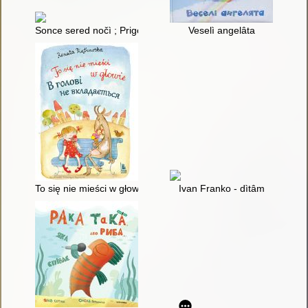
Sonce sered nočì ; Prigodi v Pavutinìï
Veselì angelâta
To się nie mieści w głowie = V golovì ne vkladaêt'sâ
Ivan Franko - dìtâm