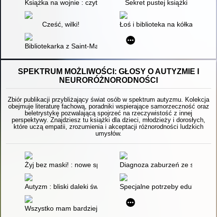
Książka na wojnie : czytanie w ogniu walki
Sekret pustej książki
Cześć, wilki!
Łoś i biblioteka na kółkach
Bibliotekarka z Saint-Malo
SPEKTRUM MOŻLIWOŚCI: GŁOSY O AUTYZMIE I
NEURORÓŻNORODNOŚCI
Zbiór publikacji przybliżający świat osób w spektrum autyzmu. Kolekcja
obejmuje literaturę fachową, poradniki wspierające samorzeczność oraz
beletrystykę pozwalającą spojrzeć na rzeczywistość z innej
perspektywy. Znajdziesz tu książki dla dzieci, młodzieży i dorosłych,
które uczą empatii, zrozumienia i akceptacji różnorodności ludzkich
umysłów.
Żyj bez maski! : nowe spojrzenie na ADHD, autyzm i neurood
Diagnoza zaburzeń ze spektru
Autyzm : bliski daleki świat
Specjalne potrzeby edukacyjne 
Wszystko mam bardziej : życie w spektrum autyzmu