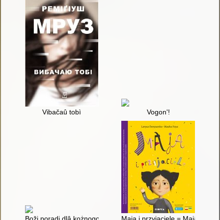
Vibačaû tobì
Vogon'!
Boži poradi dlâ kożnogo : podružžâ!
Maja i przyjaciele = Majâ ta dru