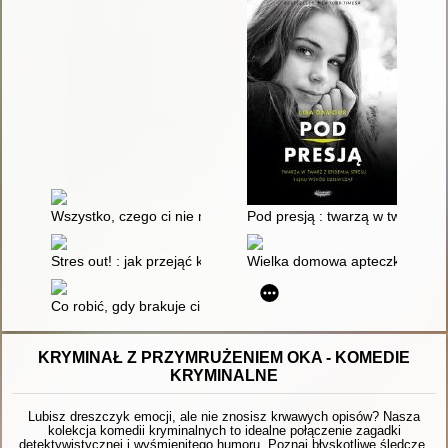
Wszystko, czego ci nie mówią, gdy jesteś nastolatkiem : jak p
Pod presją : twarzą w twarz z e
Stres out! : jak przejąć kontrolę nad stresem : poradnik dla mł
Wielka domowa apteczka psychol
Co robić, gdy brakuje ci odwagi? : kultowy poradnik dla nastol
KRYMINAŁ Z PRZYMRUŻENIEM OKA - KOMEDIE
KRYMINALNE
Lubisz dreszczyk emocji, ale nie znosisz krwawych opisów? Nasza
kolekcja komedii kryminalnych to idealne połączenie zagadki
detektywistycznej i wyśmienitego humoru. Poznaj błyskotliwe śledcze,