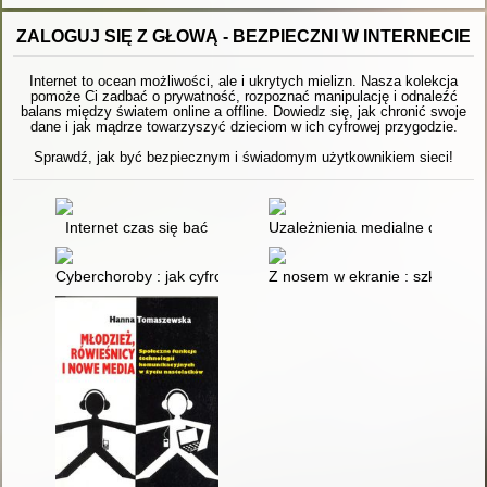
ZALOGUJ SIĘ Z GŁOWĄ - BEZPIECZNI W INTERNECIE
Internet to ocean możliwości, ale i ukrytych mielizn. Nasza kolekcja
pomoże Ci zadbać o prywatność, rozpoznać manipulację i odnaleźć
balans między światem online a offline. Dowiedz się, jak chronić swoje
dane i jak mądrze towarzyszyć dzieciom w ich cyfrowej przygodzie.
Sprawdź, jak być bezpiecznym i świadomym użytkownikiem sieci!
Internet czas się bać
Uzależnienia medialne czyli O 
Cyberchoroby : jak cyfrowe życie rujnuje nasze zdrowie
Z nosem w ekranie : szklana pu