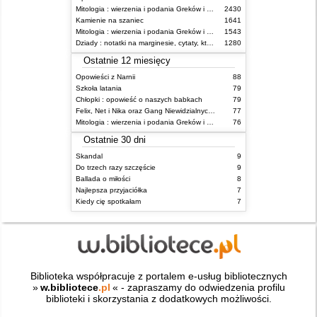
Mitologia : wierzenia i podania Greków i Rzymian
2430
Kamienie na szaniec
1641
Mitologia : wierzenia i podania Greków i Rzymian
1543
Dziady : notatki na marginesie, cytaty, które warto znać, streszczenie
1280
Ostatnie 12 miesięcy
Opowieści z Narnii
88
Szkoła latania
79
Chłopki : opowieść o naszych babkach
79
Felix, Net i Nika oraz Gang Niewidzialnych Ludzi
77
Mitologia : wierzenia i podania Greków i Rzymian
76
Ostatnie 30 dni
Skandal
9
Do trzech razy szczęście
9
Ballada o miłości
8
Najlepsza przyjaciółka
7
Kiedy cię spotkałam
7
Biblioteka współpracuje z portalem e-usług bibliotecznych
»
w.bibliotece
.pl
« - zapraszamy do odwiedzenia profilu
biblioteki i skorzystania z dodatkowych możliwości.