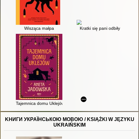
Wisząca małpa
Kratki się pani odbiły
Tajemnica domu Uklejów
KНИГИ УКРАЇНСЬКОЮ МОВОЮ / KSIĄŻKI W JĘZYKU
UKRAIŃSKIM