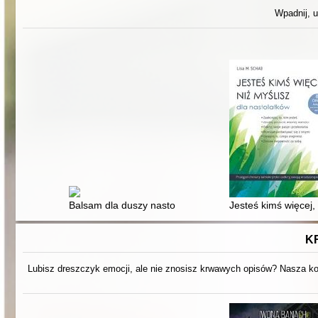
Wpadnij, u
Balsam dla duszy nastolatka czyli Jeszcze więcej opowie
Jesteś kimś więcej, 
K
Lubisz dreszczyk emocji, ale nie znosisz krwawych opisów? Nasza kol