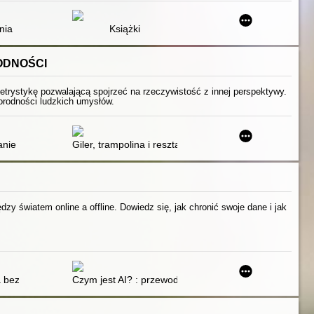
nał
nia
Książki
ODNOŚCI
letrystykę pozwalającą spojrzeć na rzeczywistość z innej perspektywy.
żnorodności ludzkich umysłów.
euroróżnorodności
nie z moją córką
Giler, trampolina i reszta świata
zy światem online a offline. Dowiedz się, jak chronić swoje dane i jak
aniu mediów i ich wpływie na nasze zdrowie oraz życie naszych dzieci
 bez amunicji
Czym jest AI? : przewodnik dla dociekliwych po sztuczne