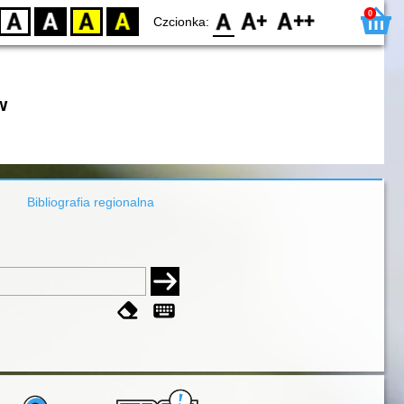
0
D
BW
YB
BY
F0
F1
F2
Czcionka:
w
Bibliografia regionalna