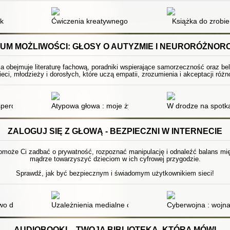
lubisz czytać
ek
Ćwiczenia kreatywnego pisania : i Szekspir jakoś zaczy
Książka do zrobie
UM MOŻLIWOŚCI: GŁOSY O AUTYZMIE I NEURORÓŻNOR
ja obejmuje literaturę fachową, poradniki wspierające samorzeczność oraz be
ieci, młodzieży i dorosłych, które uczą empatii, zrozumienia i akceptacji ró
żyj według własnych zasad
perdzieciaka : poradnik dla dzieci i młodzieży z zespołem Aspergera
Atypowa głowa : moje życie w spektrum : rozmowy o n
W drodze na spotka
ZALOGUJ SIĘ Z GŁOWĄ - BEZPIECZNI W INTERNECIE
pomoże Ci zadbać o prywatność, rozpoznać manipulację i odnaleźć balans międ
mądrze towarzyszyć dzieciom w ich cyfrowej przygodzie.
Sprawdź, jak być bezpiecznym i świadomym użytkownikiem sieci!
wo dla bystrzaków
Uzależnienia medialne czyli O patologicznym wykorzyst
Cyberwojna : wojna
AUDIOBOOKI – TWOJA BIBLIOTEKA, KTÓRA MÓWI