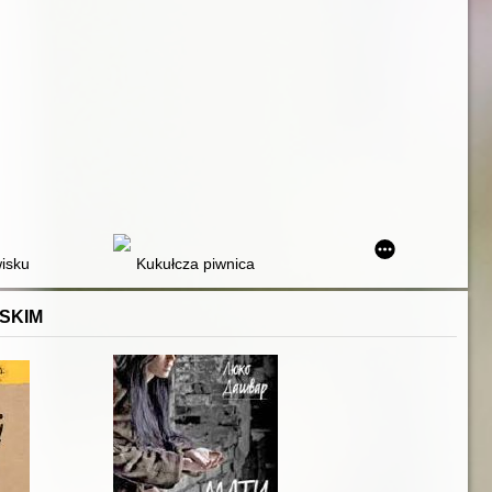
wisku
Kukułcza piwnica
SKIM