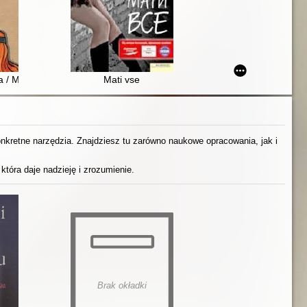
Bal u lamoroga : polʹsʹko-ukraïnsʹkì kazki pro družbu
a / Megan MakDonald ; ìlûstracìï Pìtera Rejnoldsa ; z anglìjs'koï perekl
Mati vse
konkretne narzędzia. Znajdziesz tu zarówno naukowe opracowania, jak i
która daje nadzieję i zrozumienie.
Brak okładki