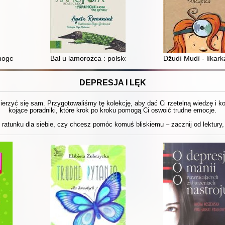
nogo : proŝennâ
Bal u lamorożca : polsko-ukraińskie bajki o przyjaźni = 
Džudì Mudì - lìkark
DEPRESJA I LĘK
 mierzyć się sam. Przygotowaliśmy tę kolekcję, aby dać Ci rzetelną wiedzę i 
kojące poradniki, które krok po kroku pomogą Ci oswoić trudne emocje.
ratunku dla siebie, czy chcesz pomóc komuś bliskiemu – zacznij od lektury, 