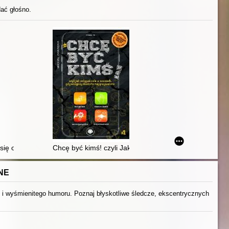
dać głośno.
śród dziewcząt
się od koleżanek : poradnik nowoczesnej dziewczyny o seksie, makijaż
Chcę być kimś! czyli Jak osiągnąć cele w czasach, gd
NE
j i wyśmienitego humoru. Poznaj błyskotliwe śledcze, ekscentrycznych