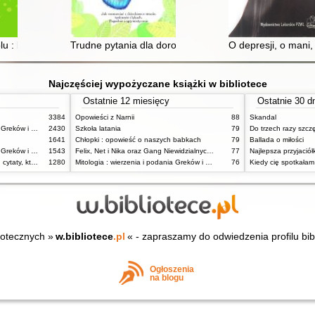
u : bajkoterapia w pracy z dziećmi
Trudne pytania dla dorosłych : jak rozmawiać z dziecki
O depresji, o mani
Najczęściej wypożyczane książki w bibliotece
Ostatnie 12 miesięcy
Ostatnie 30 d
3384
Opowieści z Narnii
88
Skandal
Mitologia : wierzenia i podania Greków i Rzymian
2430
Szkoła latania
79
Do trzech razy szcz
1641
Chłopki : opowieść o naszych babkach
79
Ballada o miłości
Mitologia : wierzenia i podania Greków i Rzymian
1543
Felix, Net i Nika oraz Gang Niewidzialnych Ludzi
77
Najlepsza przyjaciół
Dziady : notatki na marginesie, cytaty, które warto znać, streszczenie
1280
Mitologia : wierzenia i podania Greków i Rzymian
76
Kiedy cię spotkałam
iotecznych »
w.bibliotece
.pl
« - zapraszamy do odwiedzenia profilu bib
Ogłoszenia
na blogu