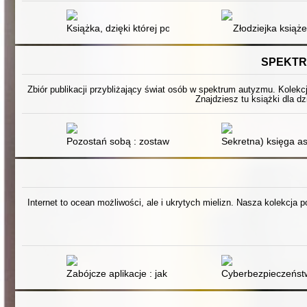
Książka, dzięki której pokochasz książki nawet jeśli nie 
Złodziejka książ
SPEKTR
Zbiór publikacji przybliżający świat osób w spektrum autyzmu. Kolekc
Znajdziesz tu książki dla dz
Pozostań sobą : zostaw za sobą oczekiwania innych i 
Sekretna) księga as
Internet to ocean możliwości, ale i ukrytych mielizn. Nasza kolekcja 
Zabójcze aplikacje : jak smartfony zmieniły nasz świat
Cyberbezpieczeńst