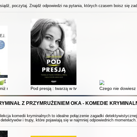
siądź, poczytaj. Znajdź odpowiedzi na pytania, których czasem boisz się za
ści o życiu, miłości i nauce
niż myślisz : dla nastolatków
Pod presją : twarzą w twarz z epidemią stresu i lęku w
Czego nie dowiesz 
RYMINAŁ Z PRZYMRUŻENIEM OKA - KOMEDIE KRYMINAL
ekcja komedii kryminalnych to idealne połączenie zagadki detektywistyczne
detektywów i trupy, które pojawiają się w najmniej odpowiednich momentach.