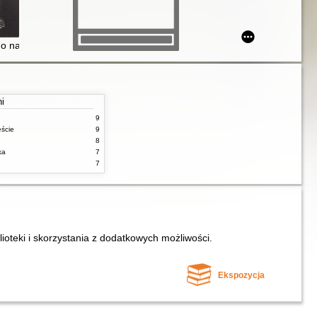
em o stracie, tęsknocie i lękach. Pogodnie i optymistyczne
, o nawracających zaburzeniach nastroju
ni
9
ęście
9
8
ka
7
7
lioteki i skorzystania z dodatkowych możliwości.
Ekspozycja