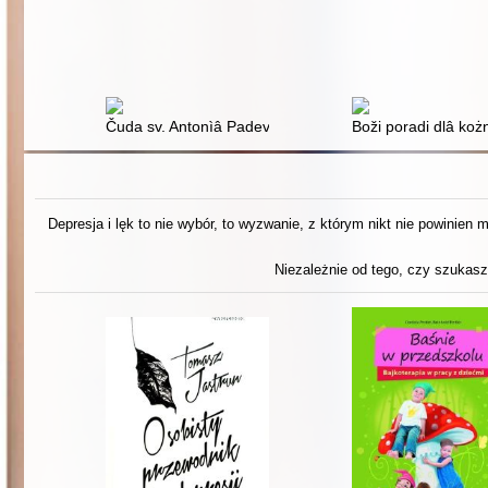
Čuda sv. Antonìâ Padevs'kogo
Boži poradi dlâ koż
Depresja i lęk to nie wybór, to wyzwanie, z którym nikt nie powinien
Niezależnie od tego, czy szukasz 