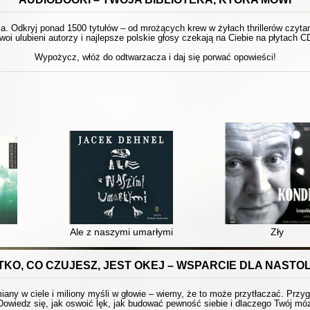
 Odkryj ponad 1500 tytułów – od mrożących krew w żyłach thrillerów czytanyc
woi ulubieni autorzy i najlepsze polskie głosy czekają na Ciebie na płytach C
Wypożycz, włóż do odtwarzacza i daj się porwać opowieści!
Ale z naszymi umarłymi
Zły
KO, CO CZUJESZ, JEST OKEJ – WSPARCIE DLA NAST
any w ciele i miliony myśli w głowie – wiemy, że to może przytłaczać. Przyg
Dowiedz się, jak oswoić lęk, jak budować pewność siebie i dlaczego Twój móz