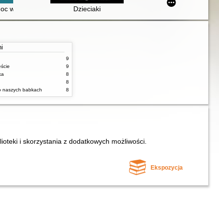
dry i wymalować życie na nowo
 w zaburzeniach lękowych : jak nie pozwolić, by lęk przejął kontrolę
Dzieciaki
ni
9
ęście
9
ka
8
8
 o naszych babkach
8
lioteki i skorzystania z dodatkowych możliwości.
Ekspozycja