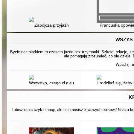
Zabójcza przyjaźń
Francuska opowi
WSZYST
Bycie nastolatkiem to czasem jazda bez trzymanki. Szkoła, relacje, zmi
ale pomagają zrozumieć, co się dzieje. 
Wpadnij, u
Wszystko, czego ci nie mówią, gdy jesteś nastolatkiem 
Urodziłaś się, żeby 
K
Lubisz dreszczyk emocji, ale nie znosisz krwawych opisów? Nasza kol