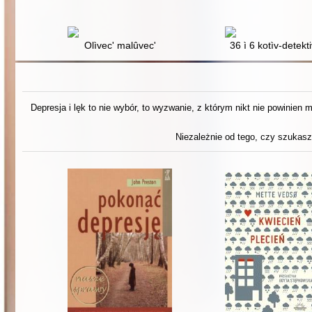
Olìvec' malûvec'
36 ì 6 kotìv-detekti
Depresja i lęk to nie wybór, to wyzwanie, z którym nikt nie powinien
Niezależnie od tego, czy szukasz 