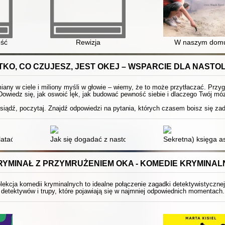
eść
Rewizja
W naszym dom
KO, CO CZUJESZ, JEST OKEJ – WSPARCIE DLA NAST
any w ciele i miliony myśli w głowie – wiemy, że to może przytłaczać. Przyg
Dowiedz się, jak oswoić lęk, jak budować pewność siebie i dlaczego Twój móz
siądź, poczytaj. Znajdź odpowiedzi na pytania, których czasem boisz się za
: jak przygotować się na dorosłość
latać : książka dla Twojej córki
Jak się dogadać z nastolatkiem?
Sekretna) księga as
RYMINAŁ Z PRZYMRUŻENIEM OKA - KOMEDIE KRYMINAL
ekcja komedii kryminalnych to idealne połączenie zagadki detektywistyczne
detektywów i trupy, które pojawiają się w najmniej odpowiednich momentach.