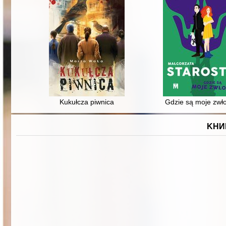
Kukułcza piwnica
Gdzie są moje zwł
KНИ