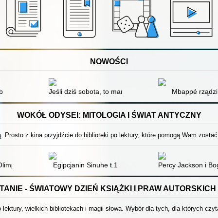
NOWOŚCI
b
Jeśli dziś sobota, to mamy morderstwo
Mbappé rządzi
WOKÓŁ ODYSEI: MITOLOGIA I ŚWIAT ANTYCZNY
 Prosto z kina przyjdźcie do biblioteki po lektury, które pomogą Wam zostać
 Olimpu : bogowie i bohaterowie opowiadają mity greckie
Egipcjanin Sinuhe t.1
Percy Jackson i Bo
ANIE - ŚWIATOWY DZIEŃ KSIĄŻKI I PRAW AUTORSKICH 
 lektury, wielkich bibliotekach i magii słowa. Wybór dla tych, dla których czyt