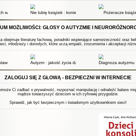
ych wspomnień
Nie lubię książek : koniec kropka
Pożeracze książ
UM MOŻLIWOŚCI: GŁOSY O AUTYZMIE I NEURORÓŻNOR
ja obejmuje literaturę fachową, poradniki wspierające samorzeczność oraz be
ieci, młodzieży i dorosłych, które uczą empatii, zrozumienia i akceptacji ró
osobów: jak odzyskać energię, zredukować stres i być sobą!
staw za sobą oczekiwania innych i żyj według własnych zasad
Autyzm : jakość życia dzieci z zaburzeniami ze spektr
Diagnoza autyzmu 
ZALOGUJ SIĘ Z GŁOWĄ - BEZPIECZNI W INTERNECIE
pomoże Ci zadbać o prywatność, rozpoznać manipulację i odnaleźć balans międ
mądrze towarzyszyć dzieciom w ich cyfrowej przygodzie.
Sprawdź, jak być bezpiecznym i świadomym użytkownikiem sieci!