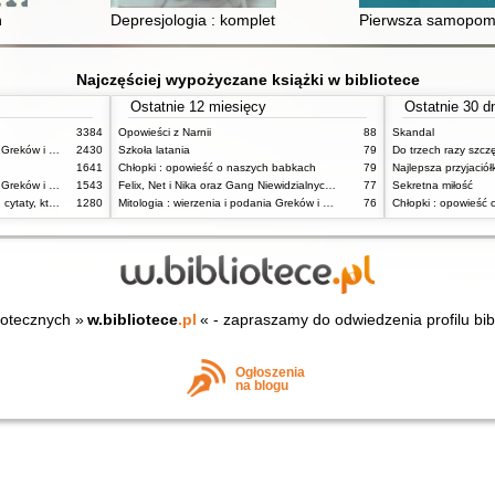
ń
Depresjologia : kompletny poradnik jak wyjść spod koł
Pierwsza samopomoc
Najczęściej wypożyczane książki w bibliotece
Ostatnie 12 miesięcy
Ostatnie 30 d
3384
Opowieści z Narnii
88
Skandal
Mitologia : wierzenia i podania Greków i Rzymian
2430
Szkoła latania
79
Do trzech razy szcz
1641
Chłopki : opowieść o naszych babkach
79
Najlepsza przyjaciół
Mitologia : wierzenia i podania Greków i Rzymian
1543
Felix, Net i Nika oraz Gang Niewidzialnych Ludzi
77
Sekretna miłość
Dziady : notatki na marginesie, cytaty, które warto znać, streszczenie
1280
Mitologia : wierzenia i podania Greków i Rzymian
76
Chłopki : opowieść
iotecznych »
w.bibliotece
.pl
« - zapraszamy do odwiedzenia profilu bib
Ogłoszenia
na blogu