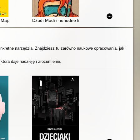
 Majâ ta druzì
Džudì Mudì i nenudne lìto
konkretne narzędzia. Znajdziesz tu zarówno naukowe opracowania, jak i
która daje nadzieję i zrozumienie.