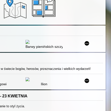
Barwy pienińskich szczytów
 w świecie bogów, herosów, przeznaczenia i wielkich wydarzeń!
gowie Olimpijscy : przewodnik po świecie herosów
Ilion
- 23 KWIETNIA
anie to styl życia.