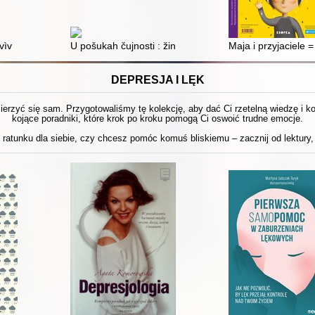
vìv
U pošukah čujnosti : žinočij šlâh do sebe
Maja i przyjaciele =
DEPRESJA I LĘK
 mierzyć się sam. Przygotowaliśmy tę kolekcję, aby dać Ci rzetelną wiedzę i 
kojące poradniki, które krok po kroku pomogą Ci oswoić trudne emocje.
ratunku dla siebie, czy chcesz pomóc komuś bliskiemu – zacznij od lektury, 