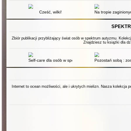
Cześć, wilki!
Na tropie zaginion
SPEKTR
Zbiór publikacji przybliżający świat osób w spektrum autyzmu. Kolekc
Znajdziesz tu książki dla dz
Self-care dla osób w spektrum autyzmu : ponad 100 sp
Pozostań sobą : zo
Internet to ocean możliwości, ale i ukrytych mielizn. Nasza kolekcja 