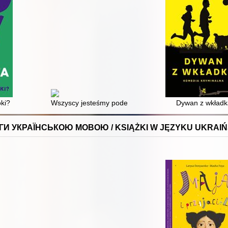
oki?
Wszyscy jesteśmy podejrzani
Dywan z wkładk
ГИ УКРАЇНСЬКОЮ МОВОЮ / KSIĄŻKI W JĘZYKU UKRAIŃ