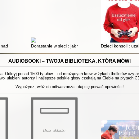
 nadzorem : internet w zmieniającym się społeczeństwie
Dorastanie w sieci : jak wspierać i chronić dziecko do
Dzieci konsoli : uza
AUDIOBOOKI – TWOJA BIBLIOTEKA, KTÓRA MÓWI
 Odkryj ponad 1500 tytułów – od mrożących krew w żyłach thrillerów czytanyc
woi ulubieni autorzy i najlepsze polskie głosy czekają na Ciebie na płytach C
Wypożycz, włóż do odtwarzacza i daj się porwać opowieści!
Brak okładki