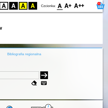
0
D
BW
YB
BY
F0
F1
F2
Czcionka:
w
Bibliografia regionalna