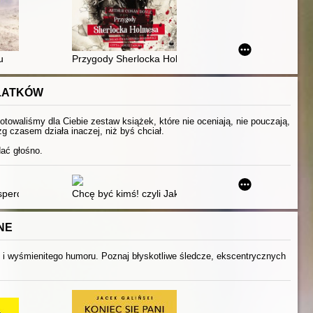
u
Przygody Sherlocka Holmesa
OLATKÓW
otowaliśmy dla Ciebie zestaw książek, które nie oceniają, nie pouczają,
g czasem działa inaczej, niż byś chciał.
dać głośno.
perdzieciaka : poradnik dla dzieci i młodzieży z zespołem Aspergera
Chcę być kimś! czyli Jak osiągnąć cele w czasach, gd
NE
j i wyśmienitego humoru. Poznaj błyskotliwe śledcze, ekscentrycznych