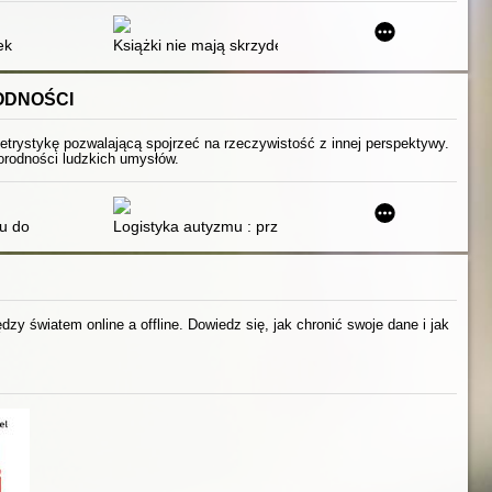
ek
Książki nie mają skrzydeł
ODNOŚCI
letrystykę pozwalającą spojrzeć na rzeczywistość z innej perspektywy.
żnorodności ludzkich umysłów.
um autyzmu i jej uwarunkowania
u dorosłych : model neuroafirmatywny
Logistyka autyzmu : przewodnik dla rodziców, którzy 
zy światem online a offline. Dowiedz się, jak chronić swoje dane i jak