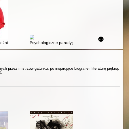
jrzewające w cyfrowym świecie
leżnienie od gier
Psychologiczne paradygmaty korzystania z mediów spo
h przez mistrzów gatunku, po inspirujące biografie i literaturę piękną.
D.