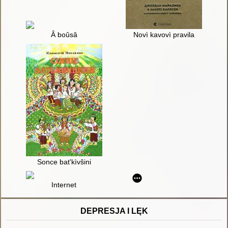
Â boûsâ
Novì kavovì pravila
Sonce bat'kìvŝini
Internet
DEPRESJA I LĘK