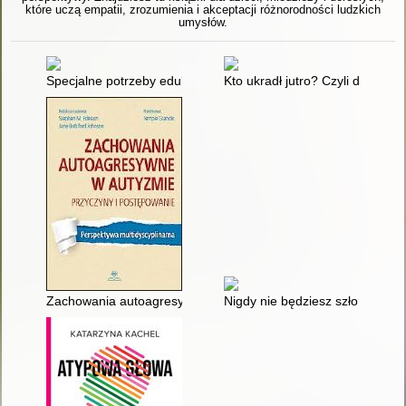
które uczą empatii, zrozumienia i akceptacji różnorodności ludzkich
umysłów.
Specjalne potrzeby edukacyjne ucznia w praktyce życia szkol
Kto ukradł jutro? Czyli dlaczego
Zachowania autoagresywne w autyzmie : przyczyny i postępowa
Nigdy nie będziesz szło samo