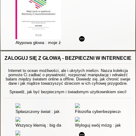
Atypowa głowa : moje życie w spektrum : rozmowy o neuroróż
ZALOGUJ SIĘ Z GŁOWĄ - BEZPIECZNI W INTERNECIE
Internet to ocean możliwości, ale i ukrytych mielizn. Nasza kolekcja
pomoże Ci zadbać o prywatność, rozpoznać manipulację i odnaleźć
balans między światem online a offline. Dowiedz się, jak chronić swoje
dane i jak mądrze towarzyszyć dzieciom w ich cyfrowej przygodzie.
Sprawdź, jak być bezpiecznym i świadomym użytkownikiem sieci!
Spłaszczony świat : jak algorytmy przejęły kulturę, gust i nasz
Filozofia cyberbezpieczeństwa 
Wszyscy kłamią : big data, nowe dane i wszystko, co Interne
Wyloguj swój mózg : jak zadbać