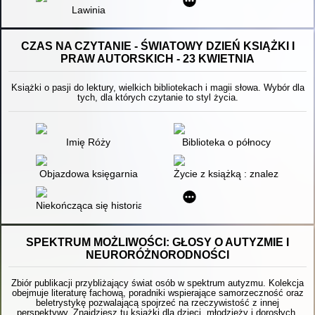
Lawinia
CZAS NA CZYTANIE - ŚWIATOWY DZIEŃ KSIĄŻKI I
PRAW AUTORSKICH - 23 KWIETNIA
Książki o pasji do lektury, wielkich bibliotekach i magii słowa. Wybór dla
tych, dla których czytanie to styl życia.
Imię Róży
Biblioteka o północy
Objazdowa księgarnia
Życie z książką : znalezione w 
Niekończąca się historia
SPEKTRUM MOŻLIWOŚCI: GŁOSY O AUTYZMIE I
NEURORÓŻNORODNOŚCI
Zbiór publikacji przybliżający świat osób w spektrum autyzmu. Kolekcja
obejmuje literaturę fachową, poradniki wspierające samorzeczność oraz
beletrystykę pozwalającą spojrzeć na rzeczywistość z innej
perspektywy. Znajdziesz tu książki dla dzieci, młodzieży i dorosłych,