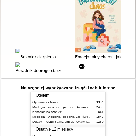
Bezmiar cierpienia
Emocjonalny chaos : jak uważnie
Poradnik dobrego starzenia się : jak sobie radzić z lękiem i d
Najczęściej wypożyczane książki w bibliotece
Ogółem
Opowieści z Narnii
3384
Mitologia : wierzenia i podania Greków i Rzymian
2430
Kamienie na szaniec
1641
Mitologia : wierzenia i podania Greków i Rzymian
1543
Dziady : notatki na marginesie, cytaty, które warto znać, streszczenie
1280
Ostatnie 12 miesięcy