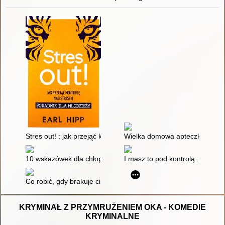
Stres out! : jak przejąć kontrolę nad stresem : poradnik dla mł
Wielka domowa apteczka psychol
10 wskazówek dla chłopców na temat dojrzewania, dziewczyn i
I masz to pod kontrolą : porad
Co robić, gdy brakuje ci odwagi? : kultowy poradnik dla nastol
KRYMINAŁ Z PRZYMRUŻENIEM OKA - KOMEDIE
KRYMINALNE