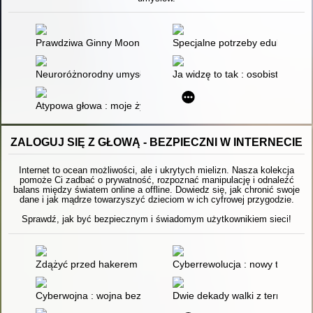
Prawdziwa Ginny Moon
Specjalne potrzeby edukacyjne 
Neuroróżnorodny umysł : jak odnaleźć siebie po diagnozie A
Ja widzę to tak : osobiste spoj
Atypowa głowa : moje życie w spektrum : rozmowy o neuroróż
ZALOGUJ SIĘ Z GŁOWĄ - BEZPIECZNI W INTERNECIE
Internet to ocean możliwości, ale i ukrytych mielizn. Nasza kolekcja
pomoże Ci zadbać o prywatność, rozpoznać manipulację i odnaleźć
balans między światem online a offline. Dowiedz się, jak chronić swoje
dane i jak mądrze towarzyszyć dzieciom w ich cyfrowej przygodzie.
Sprawdź, jak być bezpiecznym i świadomym użytkownikiem sieci!
Zdążyć przed hakerem : jak przygotować firmę na cyberatak
Cyberrewolucja : nowy totalitar
Cyberwojna : wojna bez amunicji
Dwie dekady walki z terroryzm