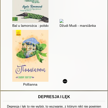
Bal u lamorożca : polsko-ukraińskie bajki o przyjaźni = Bal u la
Džudi Mudi - marsìânka
Pollìanna
DEPRESJA I LĘK
Depresja i lęk to nie wybór, to wyzwanie, z którym nikt nie powinien