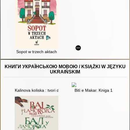
Sopot w trzech aktach
KНИГИ УКРАЇНСЬКОЮ МОВОЮ / KSIĄŻKI W JĘZYKU
UKRAIŃSKIM
Kalinova koliska : tvori dlâ dìtej
Bitì e Makar. Kniga 1