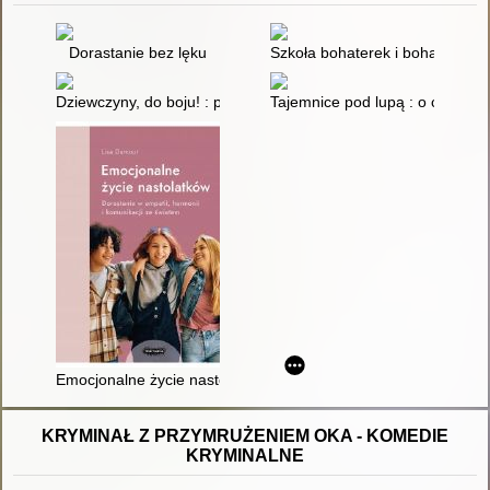
Dorastanie bez lęku
Szkoła bohaterek i bohaterów 2 
Dziewczyny, do boju! : poradnik młodej aktywistki
Tajemnice pod lupą : o czym m
Emocjonalne życie nastolatków : dorastanie w empatii, harmoni
KRYMINAŁ Z PRZYMRUŻENIEM OKA - KOMEDIE
KRYMINALNE