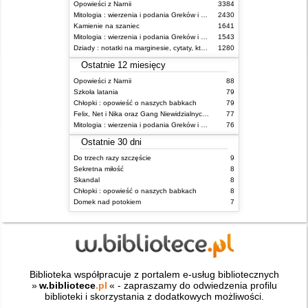
Opowieści z Narnii
3384
Mitologia : wierzenia i podania Greków i Rzymian
2430
Kamienie na szaniec
1641
Mitologia : wierzenia i podania Greków i Rzymian
1543
Dziady : notatki na marginesie, cytaty, które warto znać, streszczenie
1280
Ostatnie 12 miesięcy
Opowieści z Narnii
88
Szkoła latania
79
Chłopki : opowieść o naszych babkach
79
Felix, Net i Nika oraz Gang Niewidzialnych Ludzi
77
Mitologia : wierzenia i podania Greków i Rzymian
76
Ostatnie 30 dni
Do trzech razy szczęście
9
Sekretna miłość
8
Skandal
8
Chłopki : opowieść o naszych babkach
8
Domek nad potokiem
7
Biblioteka współpracuje z portalem e-usług bibliotecznych
»
w.bibliotece
.pl
« - zapraszamy do odwiedzenia profilu
biblioteki i skorzystania z dodatkowych możliwości.