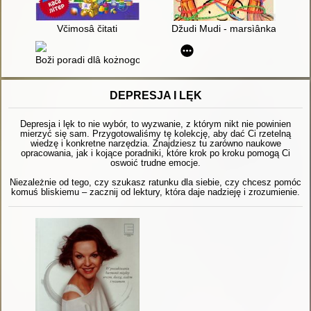
Včimosâ čitati
Džudi Mudi - marsìânka
Boži poradi dlâ kożnogo : podružžâ!
DEPRESJA I LĘK
Depresja i lęk to nie wybór, to wyzwanie, z którym nikt nie powinien
mierzyć się sam. Przygotowaliśmy tę kolekcję, aby dać Ci rzetelną
wiedzę i konkretne narzędzia. Znajdziesz tu zarówno naukowe
opracowania, jak i kojące poradniki, które krok po kroku pomogą Ci
oswoić trudne emocje.
Niezależnie od tego, czy szukasz ratunku dla siebie, czy chcesz pomóc
komuś bliskiemu – zacznij od lektury, która daje nadzieję i zrozumienie.