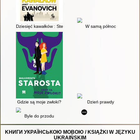
Dziesięć kawałków : Stephanie Plum : dziewczyny nie płaczą
W samą północ
Gdzie są moje zwłoki?
Dzień prawdy
Byle do przodu
KНИГИ УКРАЇНСЬКОЮ МОВОЮ / KSIĄŻKI W JĘZYKU
UKRAIŃSKIM