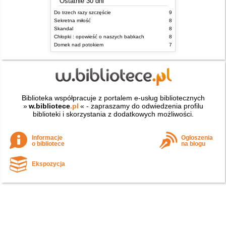
Ostatnie 30 dni
Do trzech razy szczęście
9
Sekretna miłość
8
Skandal
8
Chłopki : opowieść o naszych babkach
8
Domek nad potokiem
7
Biblioteka współpracuje z portalem e-usług bibliotecznych
»
w.bibliotece
.pl
« - zapraszamy do odwiedzenia profilu
biblioteki i skorzystania z dodatkowych możliwości.
Informacje
Ogłoszenia
o bibliotece
na blogu
Ekspozycja