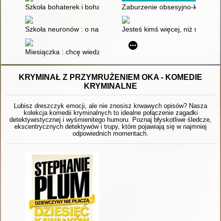
Szkoła bohaterek i bohaterów czyli Jak radzić sobie z życiem
Zaburzenie obsesyjno-kompulsyj
Szkoła neuronów : o nastolatkach, kompromisach i wychowani
Jesteś kimś więcej, niż myślisz 
Miesiączka : chcę wiedzieć! : pierwszy przewodnik każdej dzi
KRYMINAŁ Z PRZYMRUŻENIEM OKA - KOMEDIE
KRYMINALNE
Lubisz dreszczyk emocji, ale nie znosisz krwawych opisów? Nasza
kolekcja komedii kryminalnych to idealne połączenie zagadki
detektywistycznej i wyśmienitego humoru. Poznaj błyskotliwe śledcze,
ekscentrycznych detektywów i trupy, które pojawiają się w najmniej
odpowiednich momentach.