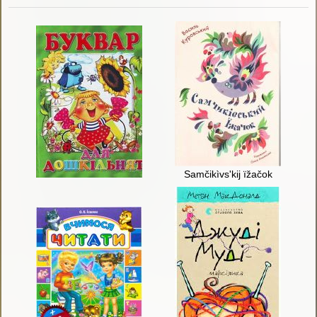
Samčikìvs'kij ïžačok