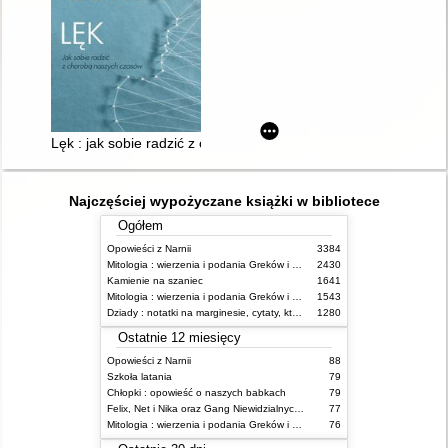
Lęk : jak sobie radzić z chorobą naszych czasów : syndrom prz
Najczęściej wypożyczane książki w bibliotece
Ogółem
Opowieści z Narnii
3384
Mitologia : wierzenia i podania Greków i Rzymian
2430
Kamienie na szaniec
1641
Mitologia : wierzenia i podania Greków i Rzymian
1543
Dziady : notatki na marginesie, cytaty, które warto znać, streszczenie
1280
Ostatnie 12 miesięcy
Opowieści z Narnii
88
Szkoła latania
79
Chłopki : opowieść o naszych babkach
79
Felix, Net i Nika oraz Gang Niewidzialnych Ludzi
77
Mitologia : wierzenia i podania Greków i Rzymian
76