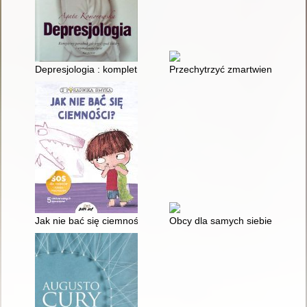
Depresjologia : kompletny poradnik jak wyjść spod kołdry i w
Przechytrzyć zmartwienia : jak 
Jak nie bać się ciemności? / [tekst: Chiara Piroddi ; ilustracje
Obcy dla samych siebie : jak ch