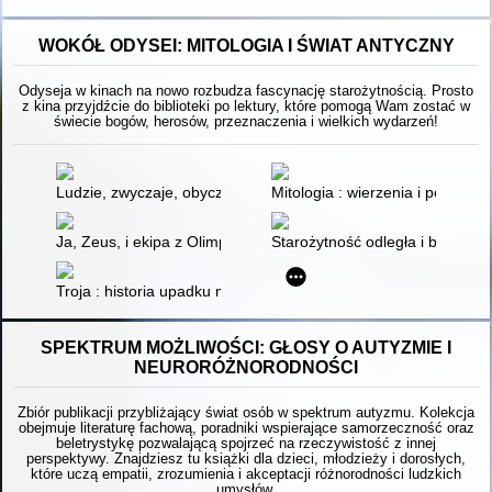
WOKÓŁ ODYSEI: MITOLOGIA I ŚWIAT ANTYCZNY
Odyseja w kinach na nowo rozbudza fascynację starożytnością. Prosto
z kina przyjdźcie do biblioteki po lektury, które pomogą Wam zostać w
świecie bogów, herosów, przeznaczenia i wielkich wydarzeń!
Ludzie, zwyczaje, obyczaje starożytnej Grecji i Rzymu
Mitologia : wierzenia i podania
Ja, Zeus, i ekipa z Olimpu : bogowie i bohaterowie opowiadają 
Starożytność odległa i bliska
Troja : historia upadku miasta
SPEKTRUM MOŻLIWOŚCI: GŁOSY O AUTYZMIE I
NEURORÓŻNORODNOŚCI
Zbiór publikacji przybliżający świat osób w spektrum autyzmu. Kolekcja
obejmuje literaturę fachową, poradniki wspierające samorzeczność oraz
beletrystykę pozwalającą spojrzeć na rzeczywistość z innej
perspektywy. Znajdziesz tu książki dla dzieci, młodzieży i dorosłych,
które uczą empatii, zrozumienia i akceptacji różnorodności ludzkich
umysłów.