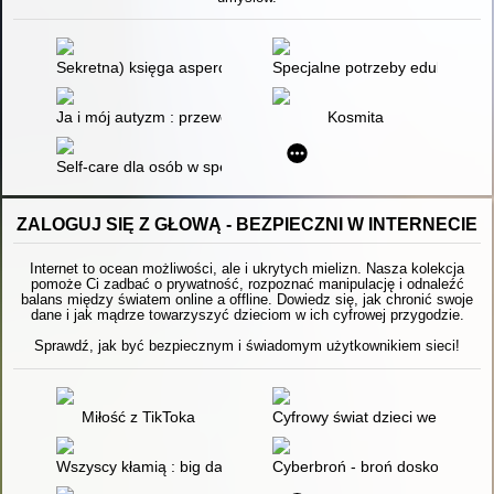
Sekretna) księga asperdzieciaka : poradnik dla młodzieży w 
Specjalne potrzeby edukacyjne 
Ja i mój autyzm : przewodnik dla dzieci z zaburzeniami ze sp
Kosmita
Self-care dla osób w spektrum autyzmu : ponad 100 sposobów:
ZALOGUJ SIĘ Z GŁOWĄ - BEZPIECZNI W INTERNECIE
Internet to ocean możliwości, ale i ukrytych mielizn. Nasza kolekcja
pomoże Ci zadbać o prywatność, rozpoznać manipulację i odnaleźć
balans między światem online a offline. Dowiedz się, jak chronić swoje
dane i jak mądrze towarzyszyć dzieciom w ich cyfrowej przygodzie.
Sprawdź, jak być bezpiecznym i świadomym użytkownikiem sieci!
Miłość z TikToka
Cyfrowy świat dzieci we wczesn
Wszyscy kłamią : big data, nowe dane i wszystko, co Interne
Cyberbroń - broń doskonała : w