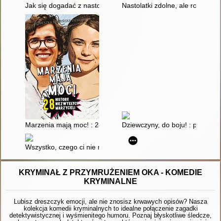
Jak się dogadać z nastolatkiem?
Nastolatki zdolne, ale rozkojar
Marzenia mają moc! : 28 historii niezwykłych marzycieli
Dziewczyny, do boju! : poradnik
Wszystko, czego ci nie mówią, gdy jesteś nastolatkiem : jak p
KRYMINAŁ Z PRZYMRUŻENIEM OKA - KOMEDIE
KRYMINALNE
Lubisz dreszczyk emocji, ale nie znosisz krwawych opisów? Nasza
kolekcja komedii kryminalnych to idealne połączenie zagadki
detektywistycznej i wyśmienitego humoru. Poznaj błyskotliwe śledcze,