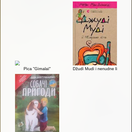
Pìca "Gìmalaï"
Džudì Mudì i nenudne lìto