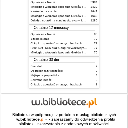
Opowieści z Narnii
3384
Mitologia : wierzenia i podania Greków i Rzymian
2430
Kamienie na szaniec
1641
Mitologia : wierzenia i podania Greków i Rzymian
1543
Dziady : notatki na marginesie, cytaty, które warto znać, streszczenie
1280
Ostatnie 12 miesięcy
Opowieści z Narnii
88
Szkoła latania
79
Chłopki : opowieść o naszych babkach
79
Felix, Net i Nika oraz Gang Niewidzialnych Ludzi
77
Mitologia : wierzenia i podania Greków i Rzymian
76
Ostatnie 30 dni
Skandal
9
Do trzech razy szczęście
9
Najlepsza przyjaciółka
8
Sekretna miłość
8
Chłopki : opowieść o naszych babkach
8
Biblioteka współpracuje z portalem e-usług bibliotecznych
»
w.bibliotece
.pl
« - zapraszamy do odwiedzenia profilu
biblioteki i skorzystania z dodatkowych możliwości.