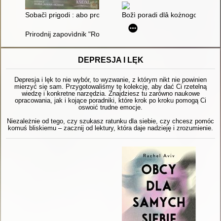
Sobačì prigodi : abo pro veliku družbu dlâ čotir'oh lap ì dvoh s
Božì poradi dlâ kożnogo : radìst
Prirodnij zapovìdnik "Roztoččâ" : âvorìvs'kij nacìonal'nij priro
DEPRESJA I LĘK
Depresja i lęk to nie wybór, to wyzwanie, z którym nikt nie powinien
mierzyć się sam. Przygotowaliśmy tę kolekcję, aby dać Ci rzetelną
wiedzę i konkretne narzędzia. Znajdziesz tu zarówno naukowe
opracowania, jak i kojące poradniki, które krok po kroku pomogą Ci
oswoić trudne emocje.
Niezależnie od tego, czy szukasz ratunku dla siebie, czy chcesz pomóc
komuś bliskiemu – zacznij od lektury, która daje nadzieję i zrozumienie.