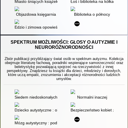
Miasto śniących książek : powieść z Camonii autorstwa Hilde
Łoś i biblioteka na kółkach
Objazdowa księgarnia
Biblioteka o północy
Edzio i zimowa opowieść
SPEKTRUM MOŻLIWOŚCI: GŁOSY O AUTYZMIE I
NEURORÓŻNORODNOŚCI
Zbiór publikacji przybliżający świat osób w spektrum autyzmu. Kolekcja
obejmuje literaturę fachową, poradniki wspierające samorzeczność oraz
beletrystykę pozwalającą spojrzeć na rzeczywistość z innej
perspektywy. Znajdziesz tu książki dla dzieci, młodzieży i dorosłych,
które uczą empatii, zrozumienia i akceptacji różnorodności ludzkich
umysłów.
Siedem niedoskonałych reguł Elviry Carr : powieść
Normalni inaczej
Dziecko autystyczne : objawy i wspomaganie : prawdziwa opow
Bezpieczeństwo kobiet z zespo
Mózg autystyczny : podróż w głąb niezwykłych umysłów